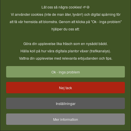
sockermängd och flytande pektin.
Låt oss så några cookies! 🌱🍪
Vi använder cookies (inte de man äter, tyvärr!) och digital spårning för
Frysning
,
Verifierat Basrecept
,
Sylt & marmelad
,
Aprikos
att få vår hemsida att blomstra. Genom att klicka på "Ok - inga problem"
hjälper du oss att:
Göra din upplevelse lika fräsch som en nysådd bädd.
Läs mer
Hålla koll på hur våra digitala plantor växer (trafikanalys).
Vattna din upplevelse med relevanta erbjudanden och tips.
Ok - inga problem
Nej tack
Inställningar
Mer information