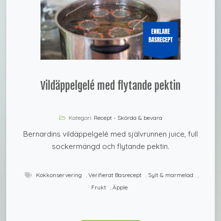
Vildäppelgelé med flytande pektin
Kategori:
Recept - Skörda & bevara
Bernardins vildäppelgelé med självrunnen juice, full
sockermängd och flytande pektin.
Kokkonservering
,
Verifierat Basrecept
,
Sylt & marmelad
,
Frukt
,
Äpple