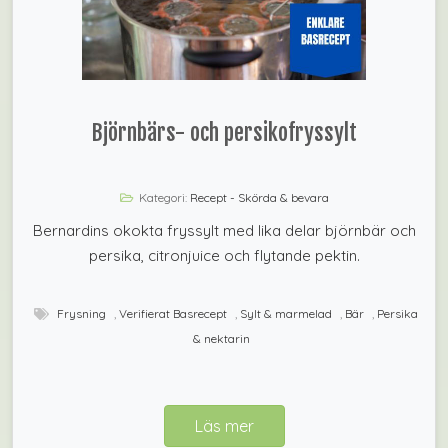
Björnbärs- och persikofryssylt
Kategori:
Recept - Skörda & bevara
Bernardins okokta fryssylt med lika delar björnbär och
persika, citronjuice och flytande pektin.
Frysning
,
Verifierat Basrecept
,
Sylt & marmelad
,
Bär
,
Persika
& nektarin
Läs mer