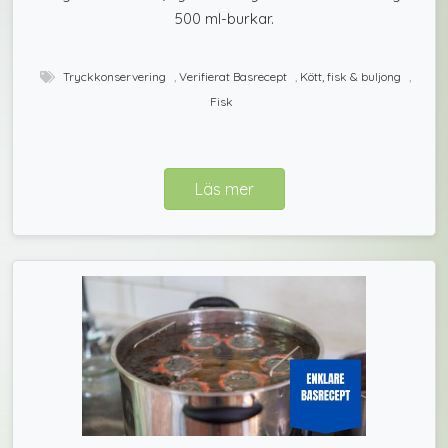
500 ml-burkar.
Tryckkonservering
,
Verifierat Basrecept
,
Kött, fisk & buljong
,
Fisk
Läs mer