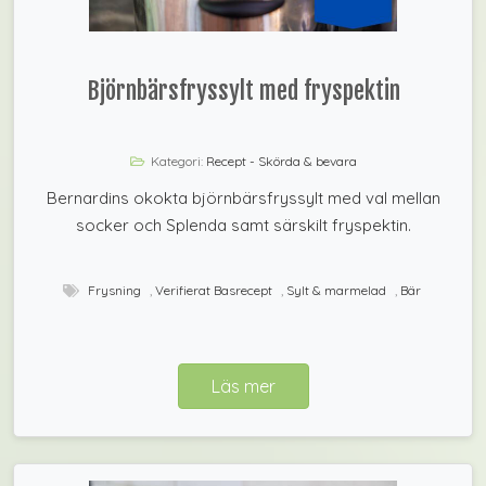
Björnbärsfryssylt med fryspektin
Kategori:
Recept - Skörda & bevara
Bernardins okokta björnbärsfryssylt med val mellan
socker och Splenda samt särskilt fryspektin.
Frysning
,
Verifierat Basrecept
,
Sylt & marmelad
,
Bär
Läs mer