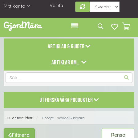
Valuta
Mitt konto
ARTIKLAR & GUIDER
ARTIKLAR OM...
UTFORSKA VÅRA PRODUKTER
Hem
Du är här:
Recept - skörda & bevara
/
Filtrera
Rensa