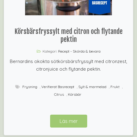
Körsbärsfryssylt med citron och flytande
pektin
Kategori:
Recept - Skörda & bevara
Bernardins okokta sötkörsbärsfryssylt med citronzest,
citronjuice och flytande pektin.
Frysning
,
Verifierat Basrecept
,
Sylt & marmelad
,
Frukt
,
Citrus
,
Körsbär
Läs mer