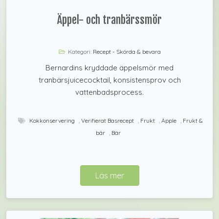
Äppel- och tranbärssmör
Kategori:
Recept - Skörda & bevara
Bernardins kryddade äppelsmör med
tranbärsjuicecocktail, konsistensprov och
vattenbadsprocess.
Kokkonservering
,
Verifierat Basrecept
,
Frukt
,
Äpple
,
Frukt &
bär
,
Bär
Läs mer