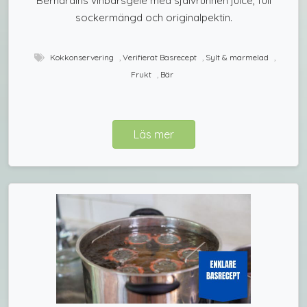
Bernardins vinbärsgelé med självrunnen juice, full
sockermängd och originalpektin.
Kokkonservering
,
Verifierat Basrecept
,
Sylt & marmelad
,
Frukt
,
Bär
Läs mer