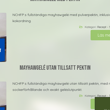
NCHFP:s fullständiga mayhawgelé med pulverpektin, inklusive
kokordning.
Kategori:
Recept - 
Läs m
Mayhawgelé utan tillsatt pektin
NCHFP:s fullständiga mayhawgelé utan tillsatt pektin, med 
sockerförhållande och exakt geléslutpunkt.
Kategori:
Recept - 
Läs m