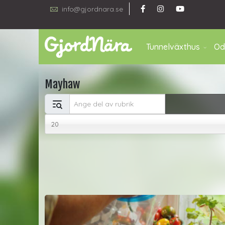
info@gjordnara.se
Tunnelväxthus
Od
Mayhaw
Ange del av rubrik
Visa #
20