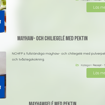
Läs m
Mayhaw- och chiliegelé med pektin
NCHFP:s fullständiga mayhaw- och chiliegelé med pulverpektin
och tvåstegskokning.
Kategori:
Recept - 
Läs m
Mayhawgelé med pektin