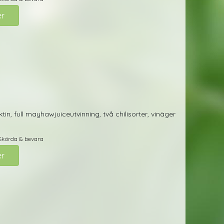
er
, full mayhawjuiceutvinning, två chilisorter, vinäger
Skörda & bevara
er