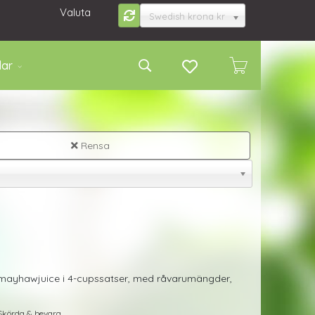
Valuta
Swedish krona kr
lar
Rensa
a mayhawjuice i 4-cupssatser, med råvarumängder,
Skörda & bevara