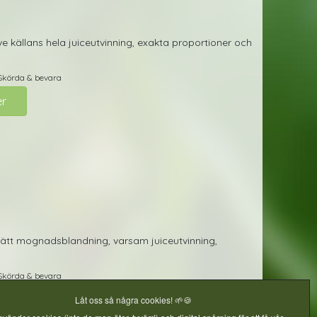
 källans hela juiceutvinning, exakta proportioner och
Skörda & bevara
er
rätt mognadsblandning, varsam juiceutvinning,
Skörda & bevara
er
Låt oss så några cookies! 🌱🍪