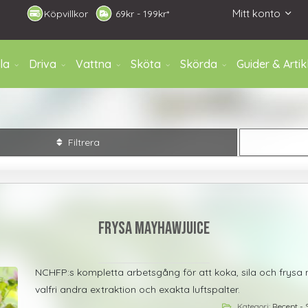
Mitt konto
Köpvillkor
6
9kr - 199kr*
la
Driva
Vattna
Sköta
Skörda
Guider & Artik
Filtrera
Frysa mayhawjuice
NCHFP:s kompletta arbetsgång för att koka, sila och frys
valfri andra extraktion och exakta luftspalter.
Kategori:
Recept - 