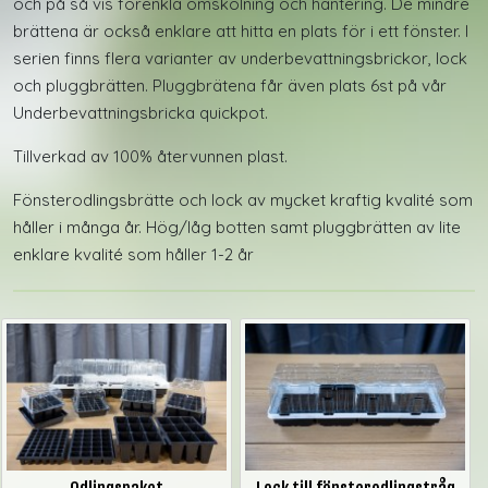
och på så vis förenkla omskolning och hantering. De mindre
brättena är också enklare att hitta en plats för i ett fönster. I
serien finns flera varianter av underbevattningsbrickor, lock
och pluggbrätten. Pluggbrätena får även plats 6st på vår
Underbevattningsbricka quickpot.
Tillverkad av 100% återvunnen plast.
Fönsterodlingsbrätte och lock av mycket kraftig kvalité som
håller i många år. Hög/låg botten samt pluggbrätten av lite
enklare kvalité som håller 1-2 år