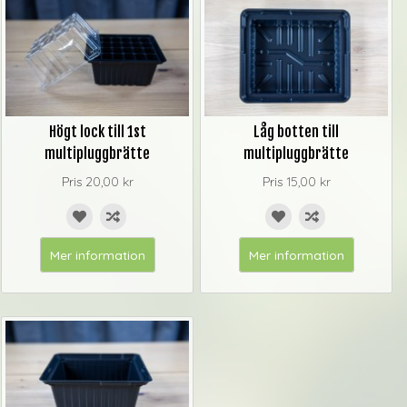
Högt lock till 1st
Låg botten till
multipluggbrätte
multipluggbrätte
Pris
20,00 kr
Pris
15,00 kr
Mer information
Mer information