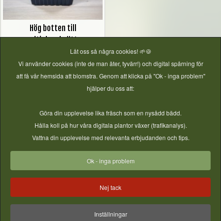
Hög botten till
multipluggbrätte
Låt oss så några cookies! 🌱🍪
Pris
15,00 kr
Vi använder cookies (inte de man äter, tyvärr!) och digital spårning för
att få vår hemsida att blomstra. Genom att klicka på "Ok - inga problem"
hjälper du oss att:
Mer information
Göra din upplevelse lika fräsch som en nysådd bädd.
Hålla koll på hur våra digitala plantor växer (trafikanalys).
Odlingsinspiration från vårt Community!
Vattna din upplevelse med relevanta erbjudanden och tips.
Bilder från instagram - vill du synas här? Tagga ditt inlägg
Ok - inga problem
med #gjordnära
Nej tack
Inställningar