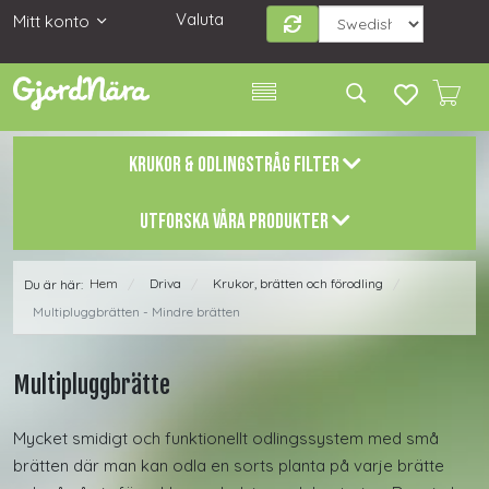
Valuta
Mitt konto
KRUKOR & ODLINGSTRÅG FILTER
UTFORSKA VÅRA PRODUKTER
Hem
Driva
Krukor, brätten och förodling
Du är här:
/
/
/
Multipluggbrätten - Mindre brätten
Multipluggbrätte
Mycket smidigt och funktionellt odlingssystem med små
brätten där man kan odla en sorts planta på varje brätte