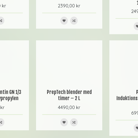
 kr
2390,00 kr
249
tin GN 1/3
PrepTech blender med
ypropylen
timer – 2 L
Induktion
 kr
4490,00 kr
699