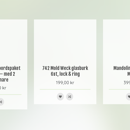
kbordspaket
742 Mold Weck glasburk
Mandolin
 – med 2
6st, lock & ring
M
nare
199,00 kr
399
0 kr