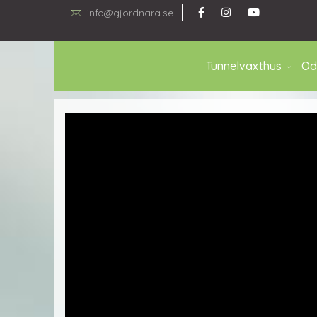
info@gjordnara.se
Tunnelväxthus
Od