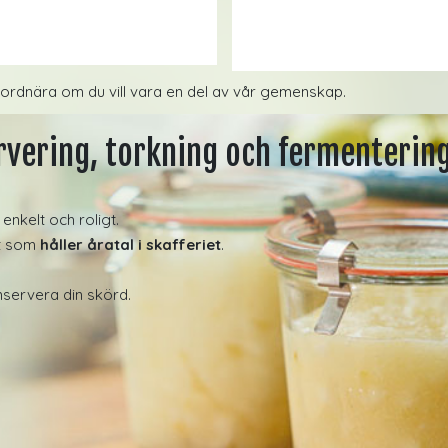
ordnära om du vill vara en del av vår gemenskap.
rvering, torkning och fermenterin
enkelt och roligt.
at som
håller åratal i skafferiet
.
onservera din skörd.