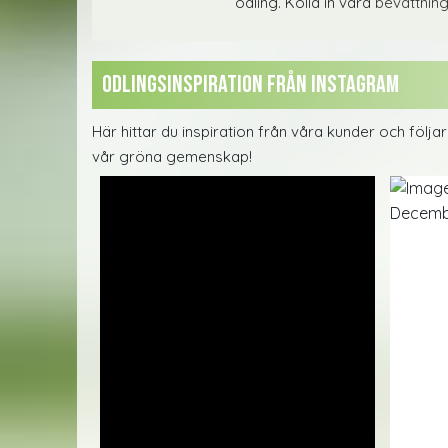
odling. Kolla in våra
bevattnin
Odlingsinspiration från instagram
Här hittar du inspiration från våra kunder och följ
vår gröna gemenskap!