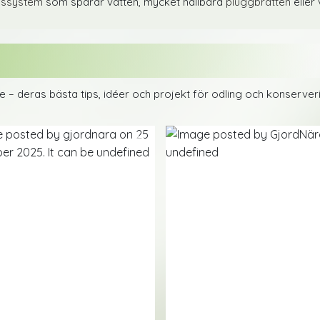
gssystem
som sparar vatten, mycket hållbara
pluggbrätten
eller
are – deras bästa tips, idéer och projekt för odling och konserve