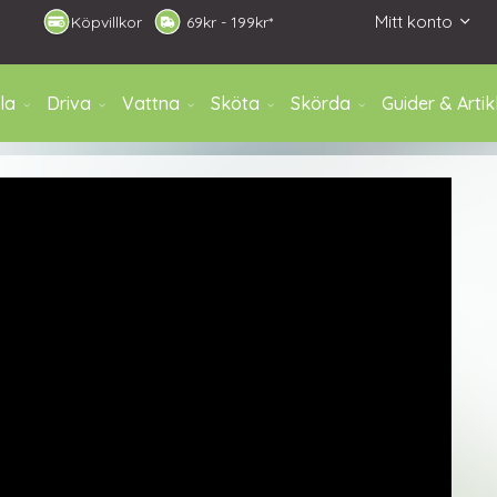
Mitt konto
Köpvillkor
6
9kr - 199kr*
la
Driva
Vattna
Sköta
Skörda
Guider & Artik