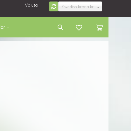
Valuta
Swedish krona kr
lar