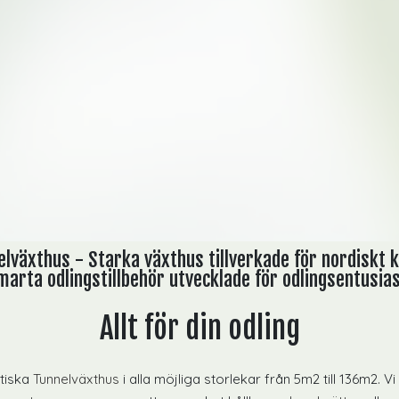
lväxthus - Starka växthus tillverkade för nordiskt 
arta odlingstillbehör utvecklade för odlingsentusia
Allt för din odling
stiska
Tunnelväxthus
i alla möjliga storlekar från 5m2 till 136m2. V