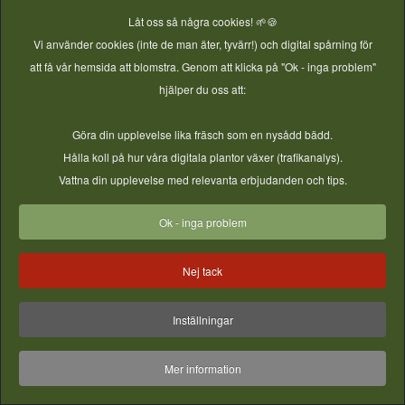
Låt oss så några cookies! 🌱🍪
Sättlök & knölar
Vi använder cookies (inte de man äter, tyvärr!) och digital spårning för
att få vår hemsida att blomstra. Genom att klicka på "Ok - inga problem"
hjälper du oss att:
© 2026 Vireta AB - GjordNära Tunnelväxthus. All Rights
Göra din upplevelse lika fräsch som en nysådd bädd.
Reserved.
Hålla koll på hur våra digitala plantor växer (trafikanalys).
Vattna din upplevelse med relevanta erbjudanden och tips.
Ok - inga problem
Nej tack
Inställningar
Mer information