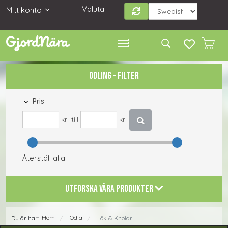
Valuta
Mitt konto
ODLING - FILTER
Pris
kr
till
kr
Återställ alla
UTFORSKA VÅRA PRODUKTER
Hem
Odla
Du är här:
Lök & Knölar
/
/