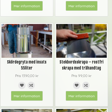
Mer information
Mer information
Skördegryta med insats
Stekbordsskrapa – rostfri
55liter
skrapa med trähandtag
Pris
1390,00 kr
Pris
99,00 kr
Mer information
Mer information