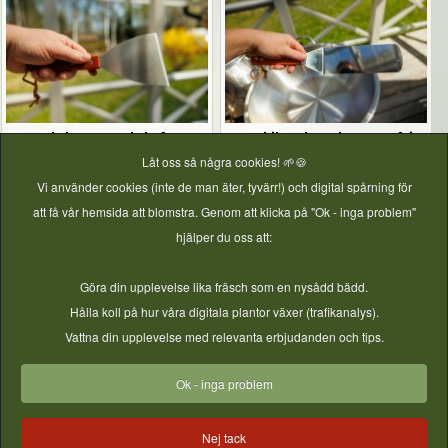
Stekskrapa med skaft –
Stabil stekspade – rostfri
Låt oss så några cookies! 🌱🍪
rostfri med trähandtag
med trähandtag
Vi använder cookies (inte de man äter, tyvärr!) och digital spårning för
Pris
99,00 kr
Pris
99,00 kr
att få vår hemsida att blomstra. Genom att klicka på "Ok - inga problem"
hjälper du oss att:
Mer information
Mer information
Göra din upplevelse lika fräsch som en nysådd bädd.
Hålla koll på hur våra digitala plantor växer (trafikanalys).
Vattna din upplevelse med relevanta erbjudanden och tips.
Inspiration - Ta Vara på skörden
Ok - inga problem
Bilder & filmer från instagram - vill du synas här? - Tagga din
bild med #gjordnära
Nej tack