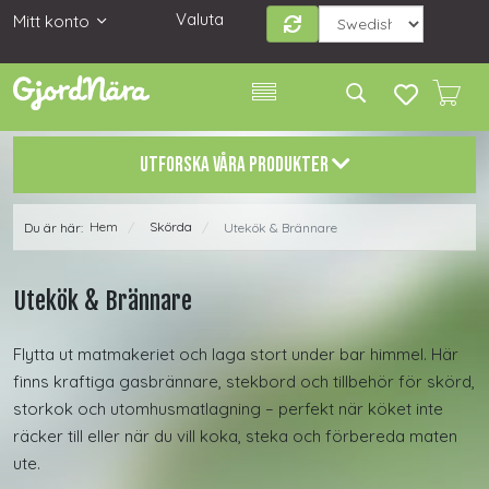
Valuta
Mitt konto
UTFORSKA VÅRA PRODUKTER
Hem
Skörda
Du är här:
Utekök & Brännare
/
/
Utekök & Brännare
Flytta ut matmakeriet och laga stort under bar himmel. Här
finns kraftiga gasbrännare, stekbord och tillbehör för skörd,
storkok och utomhusmatlagning – perfekt när köket inte
räcker till eller när du vill koka, steka och förbereda maten
ute.