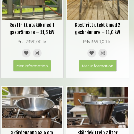
Rostfritt utekök med 1
Rostfritt utekök med 2
gasbrännare – 11,5 kW
gasbrännare – 11,6 kW
Pris
2390,00 kr
Pris
3690,00 kr
Mer information
Mer information
Skördepanna 53,5 cm
Skördekittel 22 liter