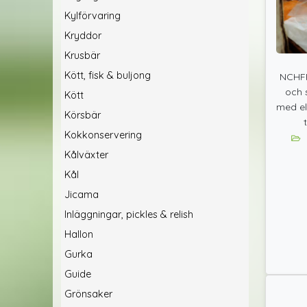
Kylförvaring
Kryddor
Krusbär
Kött, fisk & buljong
NCHFP:
och 
Kött
med el
Körsbär
Kokkonservering
Kålväxter
Kål
Jicama
Inläggningar, pickles & relish
Hallon
Gurka
Guide
Grönsaker