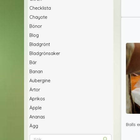
Checklista
Chayote
Bönor
Blog
Bladgrönt
Bladgrönsaker
Bär
Banan
Aubergine
Ärtor
Aprikos
Äpple
Ananas
Balls 
Ägg