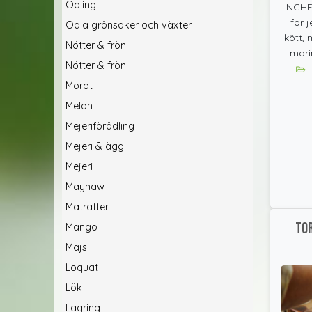
Odling
NCHF
för 
Odla grönsaker och växter
kött, 
Nötter & frön
mari
Nötter & frön
Morot
Melon
Mejeriförädling
Mejeri & ägg
Mejeri
Mayhaw
Maträtter
To
Mango
Majs
Loquat
Lök
Lagring