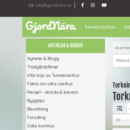
info@gjordnara.se
Tunnelväxthus
Od
ARTIKLAR & GUIDER
Du är hä
Nyheter & Blogg
Metod
Trädgårdsfilmer
Inför köp av Tunnelväxthus
Fakta om våra växthus
Torkni
Recept - skörda & bevara
Tork
Byggtips
Ange del
Bevattning
Visa #
Förodling
20
Odla inomhus