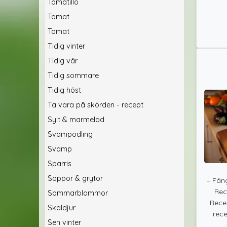
Tomatillo
Tomat
Tomat
Tidig vinter
Tidig vår
Tidig sommare
Tidig höst
Ta vara på skörden - recept
Sylt & marmelad
Svampodling
Svamp
Sparris
Soppor & grytor
– Fån
Rec
Sommarblommor
Recep
Skaldjur
rece
Sen vinter