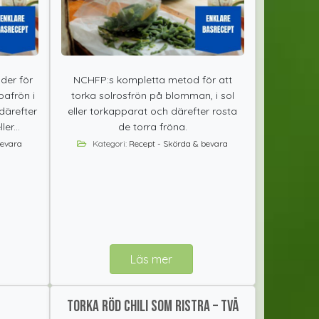
der för
NCHFP:s kompletta metod för att
pafrön i
torka solrosfrön på blomman, i sol
därefter
eller torkapparat och därefter rosta
er...
de torra fröna.
bevara
Kategori:
Recept - Skörda & bevara
Läs mer
Torka röd chili som ristra – två