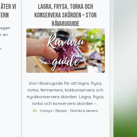
äter vi
Lagra, frysa, torka och
tern
konservera skörden – stor
råvaruguide
 egen
r en
r
Stor råvaruguide för att lagra, frysa,
torka, fermentera, kokkonservera och
tryckkonservera skörden. Lagra, frysa,
torka och konservera skörden –...
Kategori:
Recept - Skörda & bevara