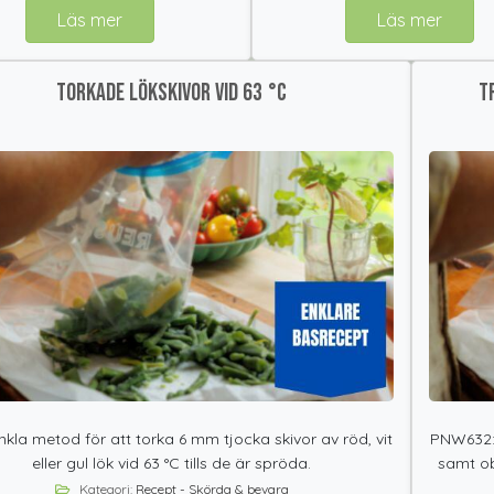
Läs mer
Läs mer
Torkade lökskivor vid 63 °C
T
enkla metod för att torka 6 mm tjocka skivor av röd, vit
PNW632:s
eller gul lök vid 63 °C tills de är spröda.
samt ob
Kategori:
Recept - Skörda & bevara