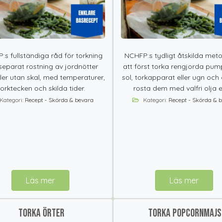
s fullständiga råd för torkning
NCHFP:s tydligt åtskilda meto
separat rostning av jordnötter
att först torka rengjorda pum
ler utan skal, med temperaturer,
sol, torkapparat eller ugn och 
torktecken och skilda tider.
rosta dem med valfri olja ell
Kategori:
Recept - Skörda & bevara
Kategori:
Recept - Skörda & 
Läs mer
Läs mer
Torka örter
Torka popcornmajs