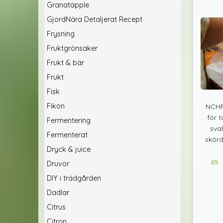
Granatäpple
GjordNära Detaljerat Recept
Frysning
Fruktgrönsaker
Frukt & bär
Frukt
Fisk
Fikon
NCHF
för 
Fermentering
sva
Fermenterat
skörd
Dryck & juice
Druvor
DIY i trädgården
Dadlar
Citrus
Citron