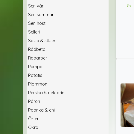
Sen vår
Sen sommar
Sen höst
Selleri
Salsa & såser
Rödbeta
Rabarber
Pumpa
Potatis
Plommon
Persika & nektarin
Päron
Paprika & chili
Örter
Okra