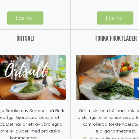
Läs mer
Läs mer
Örtsalt
Torka fruktläder
ga Smaken av Sommar på Burk
Gör mjukt och hållbart fruktl
epttyp: GjordNära Detaljerat
färsk, fryst eller konserverad 
t. Det här är ett av våra egna
kontrollerad torktemperatu
pt eller guider, med praktiska
tydliga torrhetstest.
kommentarer,...
Kategori:
Recept - Skörda & 