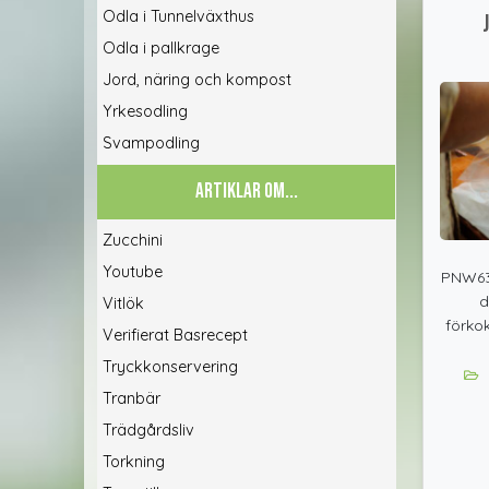
Odla i Tunnelväxthus
Odla i pallkrage
Jord, näring och kompost
Yrkesodling
Svampodling
ARTIKLAR OM...
Zucchini
Youtube
PNW632
d
Vitlök
förko
Verifierat Basrecept
Tryckkonservering
Tranbär
Trädgårdsliv
Torkning