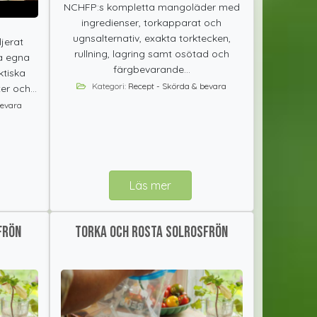
NCHFP:s kompletta mangoläder med
ingredienser, torkapparat och
ugnsalternativ, exakta torktecken,
jerat
rullning, lagring samt osötad och
ra egna
färgbevarande...
ktiska
Kategori:
Recept - Skörda & bevara
r och...
bevara
Läs mer
frön
Torka och rosta solrosfrön