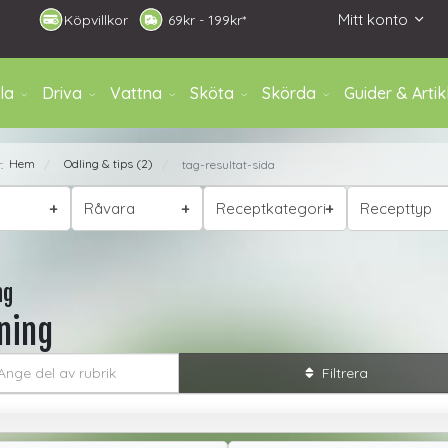
Mitt konto
Köpvillkor
6
9kr - 199kr*
la
Driva
Vattna
Sköta
Skörda
Guider & Artik
Hem
Odling & tips (2)
r:
tag-resultat-sida
/
/
Råvara
Receptkategori
Recepttyp
ng
ning
 av rubrik
Filtrera