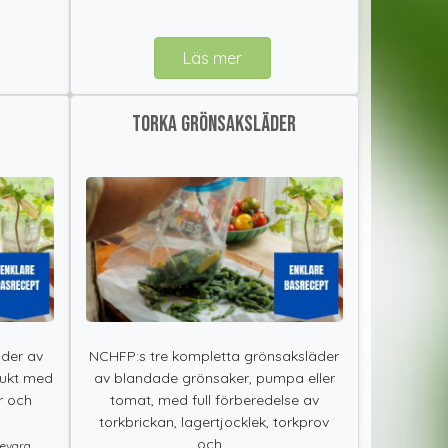
Läs mer
Torka grönsaksläder
äder av
NCHFP:s tre kompletta grönsaksläder
frukt med
av blandade grönsaker, pumpa eller
r och
tomat, med full förberedelse av
torkbrickan, lagertjocklek, torkprov
och...
bevara