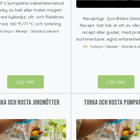
P:s kompletta säkerhetsmetod
jerky av helt eller malet magert
med kylkedja, vilt- och fläskkrav,
Recepttyp: GjordNära Detal
nad, 160 °F/71 °C och torkning.
Recept. Det här är ett av vå
Kategori:
Recept - Skörda & bevara
recept eller guider, med pra
kommentarer, egna erfarenhete
Kategori:
Recept - Skörda & 
Läs mer
Läs mer
rka och rosta jordnötter
Torka och rosta pumpa