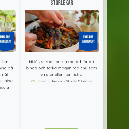
storlekar
r fem
NMSU:s traditionella metod för att
ning på
binda och torka mogen röd chili som
tmål,
en stor eller liten ristra.
ckning.
Kategori:
Recept - Skörda & bevara
bevara