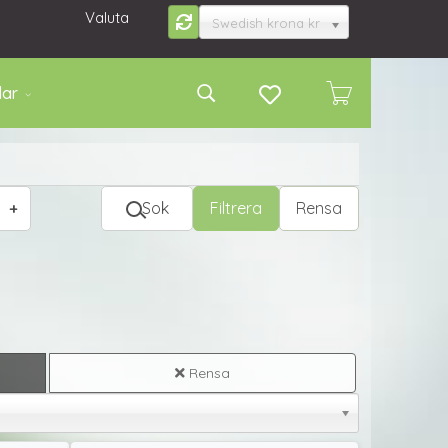
Valuta
Swedish krona kr
lar
Sok
Filtrera
Rensa
Rensa