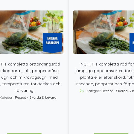
P:s kompletta örttorkningsråd
NCHFP:s kompletta råd fö
torkapparat, luft, papperspåse,
lämpliga popcornsorter, tork
l ugn och mikrovågsugn, med
planta eller efter skörd, fuk
, temperaturer, torktecken och
utseende, popptest och förpa
förvaring.
Kategori:
Recept - Skörda & 
Kategori:
Recept - Skörda & bevara