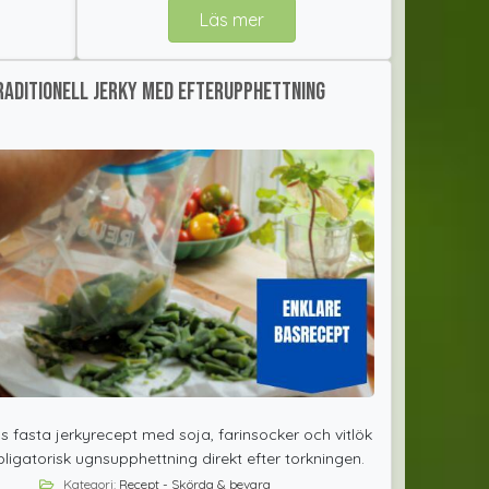
Läs mer
raditionell jerky med efterupphettning
 fasta jerkyrecept med soja, farinsocker och vitlök
ligatorisk ugnsupphettning direkt efter torkningen.
Kategori:
Recept - Skörda & bevara