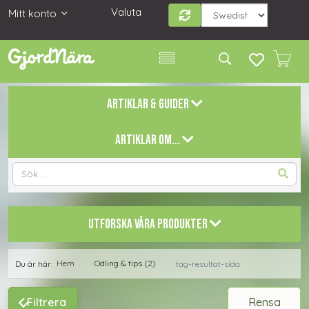
Valuta
Mitt konto
ARTIKLAR & GUIDER
ARTIKLAR OM...
UTFORSKA VÅRA PRODUKTER
Hem
Odling & tips (2)
Du är här:
tag-resultat-sida
/
/
Filtrera
Rensa