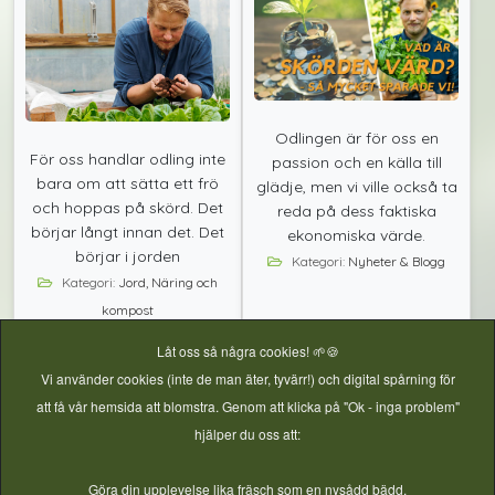
Odlingen är för oss en
För oss handlar odling inte
passion och en källa till
bara om att sätta ett frö
glädje, men vi ville också ta
och hoppas på skörd. Det
reda på dess faktiska
börjar långt innan det. Det
ekonomiska värde.
börjar i jorden
Kategori:
Nyheter & Blogg
Kategori:
Jord, Näring och
kompost
Låt oss så några cookies! 🌱🍪
Vi använder cookies (inte de man äter, tyvärr!) och digital spårning för
att få vår hemsida att blomstra. Genom att klicka på "Ok - inga problem"
hjälper du oss att:
Läs mer
Läs mer
Göra din upplevelse lika fräsch som en nysådd bädd.