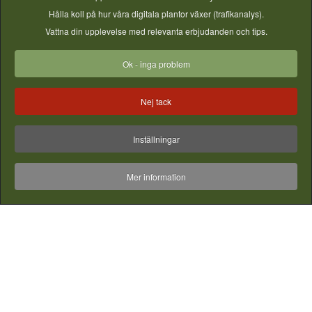
Hålla koll på hur våra digitala plantor växer (trafikanalys).
Vattna din upplevelse med relevanta erbjudanden och tips.
Inspiration - Ta Vara på skörden
Ok - inga problem
Bilder & filmer från instagram - vill du synas här? - Tagga din
bild med #gjordnära
Nej tack
Inställningar
Mer information