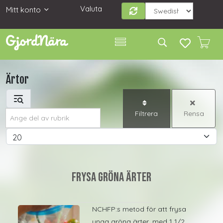
Valuta
Mitt konto
Ärtor
Ange del av rubrik
Filtrera
Rensa
Visa #
Frysa gröna ärter
NCHFP:s metod för att frysa
unga gröna ärter, med 1 1/2