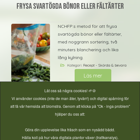
Frysa svartögda bönor eller fältärter
NCHFP:s metod för att frysa
svartögda bönor eller fältärter,
med noggrann sortering, två
minuters blanchering och lika
lång kylning.
Kategori:
Recept - Skörda & bevara
Läs mer
Låt oss så några cookies! 🌱🍪
Tryckkonserverade gröna ärtor
Vi använder cookies (inte de man äter, tyvärr!) och digital spårning för
att få vår hemsida att blomstra. Genom att klicka på "Ok - inga problem"
NCHFP:s skalade unga gröna
hjälper du oss att:
ärtor som varm- eller råfylls och
tryckkonserveras i pint- eller
Göra din upplevelse lika fräsch som en nysådd bädd.
quartburkar.
Hålla koll på hur våra digitala plantor växer (trafikanalys).