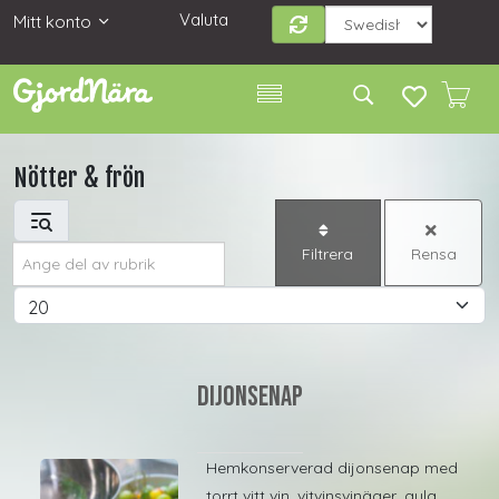
Valuta
Mitt konto
Nötter & frön
Ange del av rubrik
Filtrera
Rensa
Visa #
Dijonsenap
Hemkonserverad dijonsenap med
torrt vitt vin, vitvinsvinäger, gula