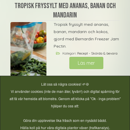
Tropisk fryssylt med ananas, banan och
mandarin
Tropisk fryssylt med ananas,
banan, mandarin och kokos,
gjord med Bernardin Freezer Jam
Pectin.
Kategori:
Recept - Skörda & bevara
Läs mer
Låt oss så några cookies! 🌱🍪
Tryckkonserverade gröna jordnötter
Vi använder cookies (inte de man äter, tyvärr!) och digital spårning för
att få vår hemsida att blomstra. Genom att klicka på "Ok - inga problem"
NCHFP:s varmfyllda gröna
hjälper du oss att:
jordnötter i saltlag, säkert
behandlade i
Göra din upplevelse lika fräsch som en nysådd bädd.
tryckkonserveringskärl.
Hålla koll på hur våra digitala plantor växer (trafikanalys).