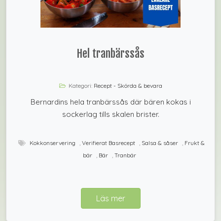
Hel tranbärssås
Kategori:
Recept - Skörda & bevara
Bernardins hela tranbärssås där bären kokas i
sockerlag tills skalen brister.
Kokkonservering
,
Verifierat Basrecept
,
Salsa & såser
,
Frukt &
bär
,
Bär
,
Tranbär
Läs mer