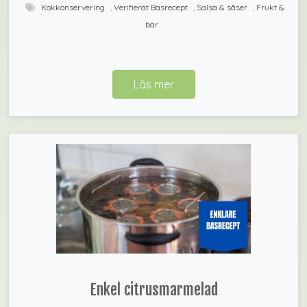
Kokkonservering
,
Verifierat Basrecept
,
Salsa & såser
,
Frukt &
bär
Läs mer
Enkel citrusmarmelad