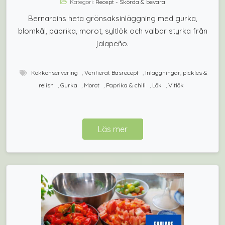
Kategori:
Recept - Skörda & bevara
Bernardins heta grönsaksinläggning med gurka,
blomkål, paprika, morot, syltlök och valbar styrka från
jalapeño.
Kokkonservering
,
Verifierat Basrecept
,
Inläggningar, pickles &
relish
,
Gurka
,
Morot
,
Paprika & chili
,
Lök
,
Vitlök
Läs mer