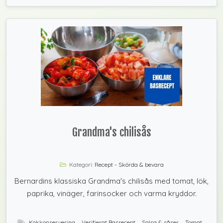
Grandma's chilisås
Kategori:
Recept - Skörda & bevara
Bernardins klassiska Grandma's chilisås med tomat, lök,
paprika, vinäger, farinsocker och varma kryddor.
Kokkonservering
,
Verifierat Basrecept
,
Salsa & såser
,
Tomat
,