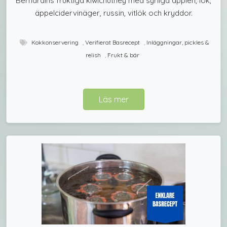
Bernardins fruktiga kiwichutney med syrliga äpplen, lök,
äppelcidervinäger, russin, vitlök och kryddor.
Kokkonservering
,
Verifierat Basrecept
,
Inläggningar, pickles &
relish
,
Frukt & bär
Läs mer