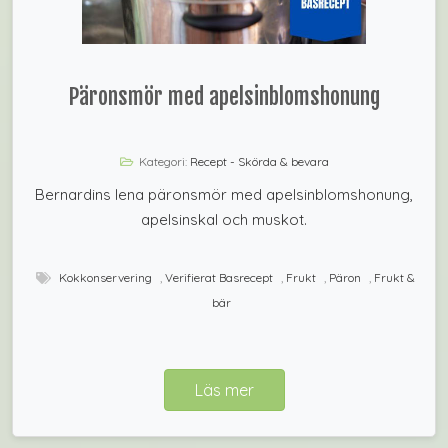
Päronsmör med apelsinblomshonung
Kategori:
Recept - Skörda & bevara
Bernardins lena päronsmör med apelsinblomshonung,
apelsinskal och muskot.
Kokkonservering
,
Verifierat Basrecept
,
Frukt
,
Päron
,
Frukt &
bär
Läs mer