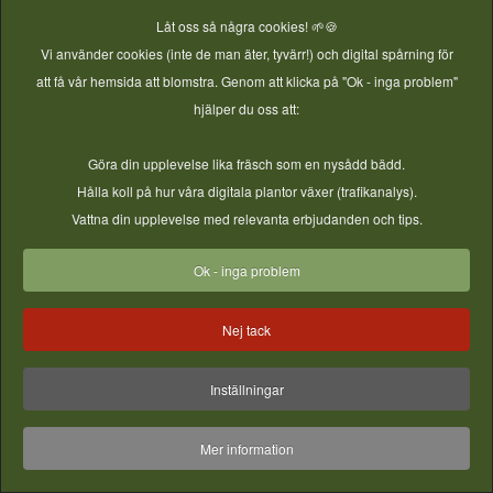
Låt oss så några cookies! 🌱🍪
Vi använder cookies (inte de man äter, tyvärr!) och digital spårning för
att få vår hemsida att blomstra. Genom att klicka på "Ok - inga problem"
hjälper du oss att:
Druv- och tranbärssylt med jalapeño
Göra din upplevelse lika fräsch som en nysådd bädd.
Kategori:
Recept - Skörda & bevara
Hålla koll på hur våra digitala plantor växer (trafikanalys).
Vattna din upplevelse med relevanta erbjudanden och tips.
Bernardins druv- och tranbärssylt med kärnfri
Concorddruvmassa, jalapeño, koriander och
Ok - inga problem
pektinkristaller.
Nej tack
Kokkonservering
,
Verifierat Basrecept
,
Sylt & marmelad
,
Paprika & chili
,
Tranbär
,
Druvor
Inställningar
Mer information
Läs mer