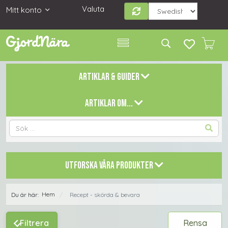
Valuta
Mitt konto
ARTIKLAR & GUIDER
ARTIKLAR OM...
UTFORSKA VÅRA PRODUKTER
Hem
Du är här:
Recept - skörda & bevara
/
Filtrera
Rensa