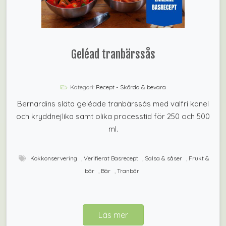
Geléad tranbärssås
Kategori:
Recept - Skörda & bevara
Bernardins släta geléade tranbärssås med valfri kanel
och kryddnejlika samt olika processtid för 250 och 500
ml.
Kokkonservering
,
Verifierat Basrecept
,
Salsa & såser
,
Frukt &
bär
,
Bär
,
Tranbär
Läs mer