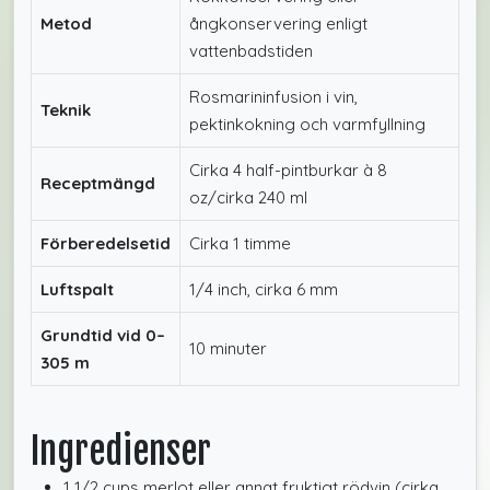
Metod
ångkonservering enligt
vattenbadstiden
Rosmarininfusion i vin,
Teknik
pektinkokning och varmfyllning
Cirka 4 half-pintburkar à 8
Receptmängd
oz/cirka 240 ml
Förberedelsetid
Cirka 1 timme
Luftspalt
1/4 inch, cirka 6 mm
Grundtid vid 0–
10 minuter
305 m
Ingredienser
1 1/2 cups merlot eller annat fruktigt rödvin (cirka