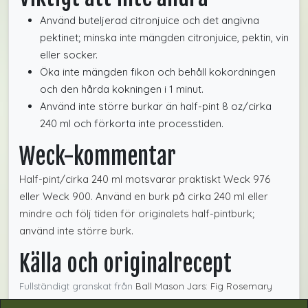
Använd buteljerad citronjuice och det angivna
pektinet; minska inte mängden citronjuice, pektin, vin
eller socker.
Öka inte mängden fikon och behåll kokordningen
och den hårda kokningen i 1 minut.
Använd inte större burkar än half-pint 8 oz/cirka
240 ml och förkorta inte processtiden.
Weck-kommentar
Half-pint/cirka 240 ml motsvarar praktiskt Weck 976
eller Weck 900. Använd en burk på cirka 240 ml eller
mindre och följ tiden för originalets half-pintburk;
använd inte större burk.
Källa och originalrecept
Fullständigt granskat från
Ball Mason Jars: Fig Rosemary
and Red Wine Jam
. Receptet är hämtat ur
The All New Ball