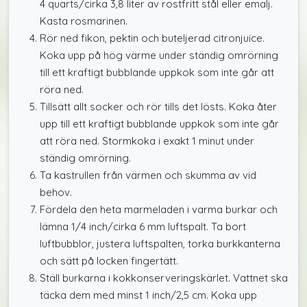
4 quarts/cirka 3,8 liter av rostfritt stål eller emalj.
Kasta rosmarinen.
Rör ned fikon, pektin och buteljerad citronjuice.
Koka upp på hög värme under ständig omrörning
till ett kraftigt bubblande uppkok som inte går att
röra ned.
Tillsätt allt socker och rör tills det lösts. Koka åter
upp till ett kraftigt bubblande uppkok som inte går
att röra ned. Stormkoka i exakt 1 minut under
ständig omrörning.
Ta kastrullen från värmen och skumma av vid
behov.
Fördela den heta marmeladen i varma burkar och
lämna 1/4 inch/cirka 6 mm luftspalt. Ta bort
luftbubblor, justera luftspalten, torka burkkanterna
och sätt på locken fingertätt.
Ställ burkarna i kokkonserveringskärlet. Vattnet ska
täcka dem med minst 1 inch/2,5 cm. Koka upp