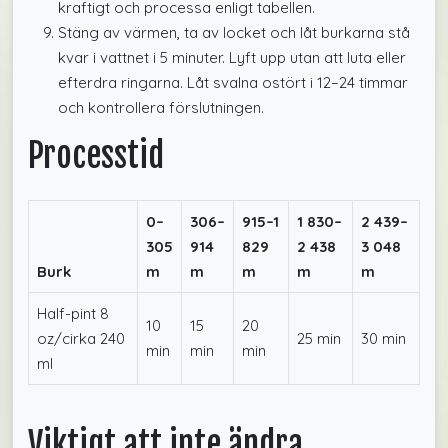
kraftigt och processa enligt tabellen.
Stäng av värmen, ta av locket och låt burkarna stå
kvar i vattnet i 5 minuter. Lyft upp utan att luta eller
efterdra ringarna. Låt svalna ostört i 12–24 timmar
och kontrollera förslutningen.
Processtid
0–
306–
915–1
1 830–
2 439–
305
914
829
2 438
3 048
Burk
m
m
m
m
m
Half-pint 8
10
15
20
oz/cirka 240
25 min
30 min
min
min
min
ml
Viktigt att inte ändra