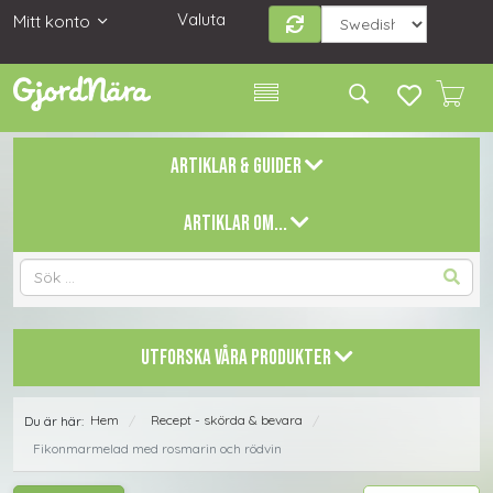
Valuta
Mitt konto
ARTIKLAR & GUIDER
ARTIKLAR OM...
UTFORSKA VÅRA PRODUKTER
Hem
Recept - skörda & bevara
Du är här:
/
/
Fikonmarmelad med rosmarin och rödvin