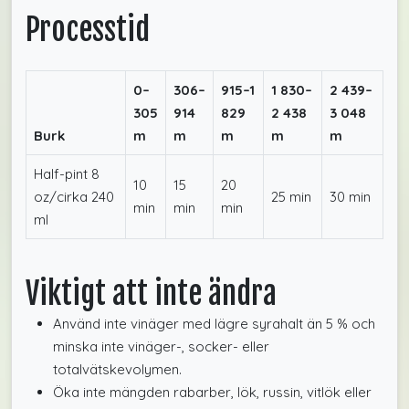
Processtid
0–
306–
915–1
1 830–
2 439–
305
914
829
2 438
3 048
Burk
m
m
m
m
m
Half-pint 8
10
15
20
oz/cirka 240
25 min
30 min
min
min
min
ml
Viktigt att inte ändra
Använd inte vinäger med lägre syrahalt än 5 % och
minska inte vinäger-, socker- eller
totalvätskevolymen.
Öka inte mängden rabarber, lök, russin, vitlök eller