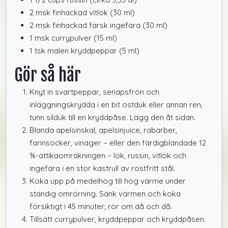
2 msk finhackad vitlök (30 ml)
2 msk finhackad färsk ingefära (30 ml)
1 msk currypulver (15 ml)
1 tsk malen kryddpeppar (5 ml)
Gör så här
Knyt in svartpeppar, senapsfrön och
inläggningskrydda i en bit ostduk eller annan ren,
tunn silduk till en kryddpåse. Lägg den åt sidan.
Blanda apelsinskal, apelsinjuice, rabarber,
farinsocker, vinäger – eller den färdigblandade 12
%-ättikaomräkningen – lök, russin, vitlök och
ingefära i en stor kastrull av rostfritt stål.
Koka upp på medelhög till hög värme under
ständig omrörning. Sänk värmen och koka
försiktigt i 45 minuter; rör om då och då.
Tillsätt currypulver, kryddpeppar och kryddpåsen.