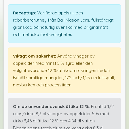
Recepttyp:
Verifierad apelsin- och
rabarberchutney från Ball Mason Jars, fullständigt
granskad på naturlig svenska med originalmått
och metriska motsvarigheter.
Viktigt om säkerhet:
Använd vinäger av
äppelcider med minst 5 % syra eller den
volymbevarande 12 %-ättikaomräkningen nedan.
Behåll samtliga mängder, 1/2 inch/1,25 cm luftspalt,
maxburken och processtiden.
Om du använder svensk ättika 12 %:
Ersätt 3 1/2
cups/cirka 8,3 dl vinäger av äppelcider 5 % med
cirka 3,46 dl ättika 12 % och 4,84 dl vatten.
Blandningens totalvolym ska vara cirka 8,3 dl.