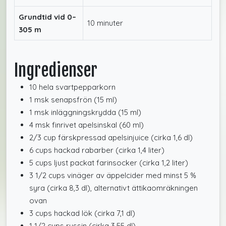
Grundtid vid 0–
10 minuter
305 m
Ingredienser
10 hela svartpepparkorn
1 msk senapsfrön (15 ml)
1 msk inläggningskrydda (15 ml)
4 msk finrivet apelsinskal (60 ml)
2/3 cup färskpressad apelsinjuice (cirka 1,6 dl)
6 cups hackad rabarber (cirka 1,4 liter)
5 cups ljust packat farinsocker (cirka 1,2 liter)
3 1/2 cups vinäger av äppelcider med minst 5 %
syra (cirka 8,3 dl), alternativt ättikaomräkningen
ovan
3 cups hackad lök (cirka 7,1 dl)
1 1/2 cups russin (cirka 3,55 dl)