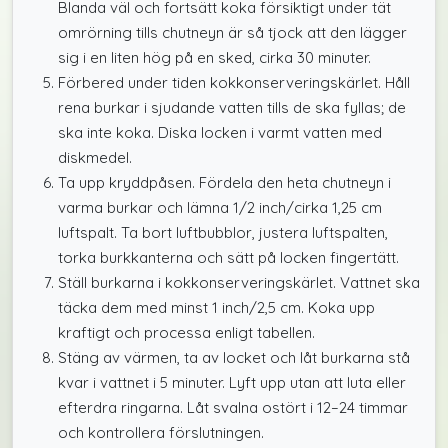
Blanda väl och fortsätt koka försiktigt under tät
omrörning tills chutneyn är så tjock att den lägger
sig i en liten hög på en sked, cirka 30 minuter.
Förbered under tiden kokkonserveringskärlet. Håll
rena burkar i sjudande vatten tills de ska fyllas; de
ska inte koka. Diska locken i varmt vatten med
diskmedel.
Ta upp kryddpåsen. Fördela den heta chutneyn i
varma burkar och lämna 1/2 inch/cirka 1,25 cm
luftspalt. Ta bort luftbubblor, justera luftspalten,
torka burkkanterna och sätt på locken fingertätt.
Ställ burkarna i kokkonserveringskärlet. Vattnet ska
täcka dem med minst 1 inch/2,5 cm. Koka upp
kraftigt och processa enligt tabellen.
Stäng av värmen, ta av locket och låt burkarna stå
kvar i vattnet i 5 minuter. Lyft upp utan att luta eller
efterdra ringarna. Låt svalna ostört i 12–24 timmar
och kontrollera förslutningen.