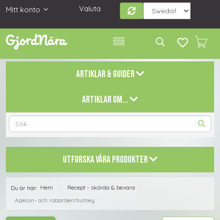
Valuta
Mitt konto
ARTIKLAR & GUIDER
ARTIKLAR OM...
UTFORSKA VÅRA PRODUKTER
Hem
Recept - skörda & bevara
Du är här:
/
/
Apelsin- och rabarberchutney