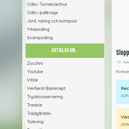
Odla i Tunnelväxthus
Odla i pallkrage
Jord, näring och kompost
Yrkesodling
Svampodling
ARTIKLAR OM...
Slopp
Kate
Zucchini
Konser
Youtube
Vitlök
Rec
Verifierat Basrecept
och
Tryckkonservering
Tranbär
Trädgårdsliv
Vik
Torkning
ätt