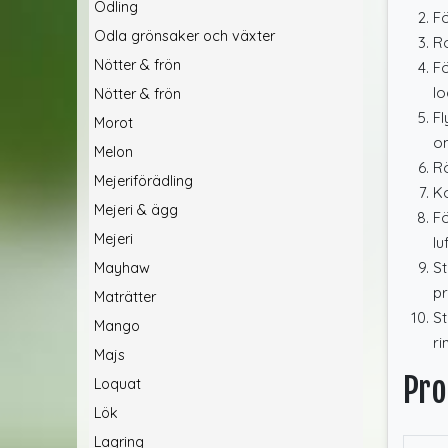
Odling
Fö
Odla grönsaker och växter
Ro
Nötter & frön
Fö
lo
Nötter & frön
Fl
Morot
om
Melon
Rö
Mejeriförädling
Ko
Mejeri & ägg
Fö
Mejeri
lu
St
Mayhaw
pr
Maträtter
St
Mango
ri
Majs
Pro
Loquat
Lök
Lagring