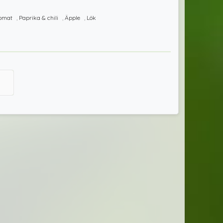
omat
,
Paprika & chili
,
Äpple
,
Lök