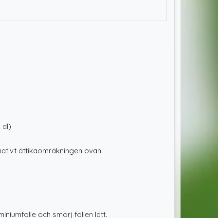
 dl)
rnativt ättikaomräkningen ovan
iniumfolie och smörj folien lätt.