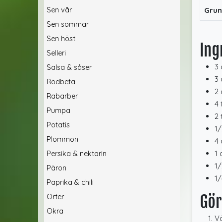
Sen vår
Grun
Sen sommar
Sen höst
Ing
Selleri
3 
Salsa & såser
3 
Rödbeta
2 
Rabarber
4 
Pumpa
2 
Potatis
1/
Plommon
4 
1 
Persika & nektarin
1/
Päron
1/
Paprika & chili
Gör
Örter
Okra
Vä