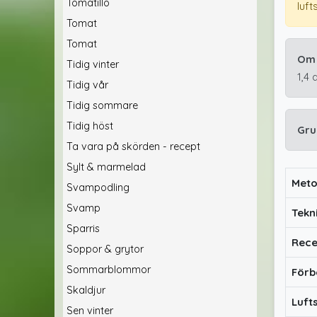
Tomatillo
luft
Tomat
Tomat
Om 
Tidig vinter
1,4 
Tidig vår
Tidig sommare
Tidig höst
Gru
Ta vara på skörden - recept
Sylt & marmelad
Met
Svampodling
Svamp
Tekn
Sparris
Rec
Soppor & grytor
Sommarblommor
Förb
Skaldjur
Luft
Sen vinter