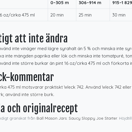
0–305 m
306–914 m
915–1 82
16 oz/cirka 475 ml
20 min
25 min
30 min
tigt att inte ändra
vänd inte vinäger med lägre syrahalt än 5 % och minska inte syr
a inte mängden paprika eller lök och minska inte tomatpuré, tom
vänd inte större burkar än pint 16 oz/cirka 475 ml och förkorta i
ck-kommentar
irka 475 ml motsvarar praktiskt Weck 742. Använd Weck 742 eller e
rk; använd inte större burk.
la och originalrecept
ndigt granskat från
Ball Mason Jars: Saucy Sloppy Joe Starter
. Höjdti