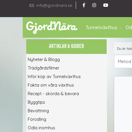
info@gjordnara.se
Tunnelväxthus
Od
ARTIKLAR & GUIDER
Du är hä
Nyheter & Blogg
Metod
Trädgårdsfilmer
Inför köp av Tunnelväxthus
Fakta om våra växthus
Recept - skörda & bevara
Byggtips
Bevattning
Förodling
Odla inomhus