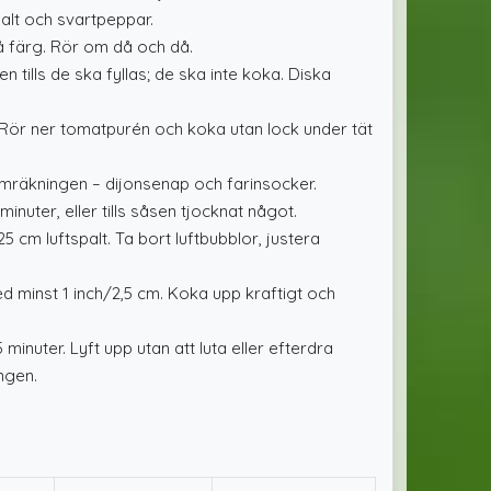
alt och svartpeppar.
å färg. Rör om då och då.
 tills de ska fyllas; de ska inte koka. Diska
l. Rör ner tomatpurén och koka utan lock under tät
omräkningen – dijonsenap och farinsocker.
nuter, eller tills såsen tjocknat något.
 cm luftspalt. Ta bort luftbubblor, justera
d minst 1 inch/2,5 cm. Koka upp kraftigt och
minuter. Lyft upp utan att luta eller efterdra
ngen.