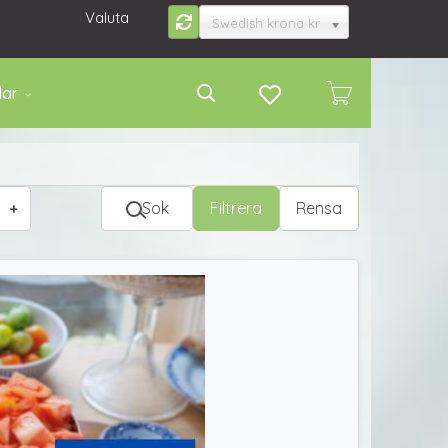
Valuta
Swedish krona kr
lar
Sok
Filtrera
Rensa