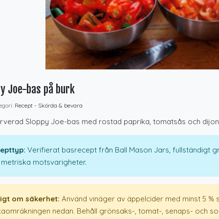
y Joe-bas på burk
gori:
Recept - Skörda & bevara
verad Sloppy Joe-bas med rostad paprika, tomatsås och dijonse
epttyp:
Verifierat basrecept från Ball Mason Jars, fullständigt 
 metriska motsvarigheter.
tigt om säkerhet:
Använd vinäger av äppelcider med minst 5 % s
ikaomräkningen nedan. Behåll grönsaks-, tomat-, senaps- och s