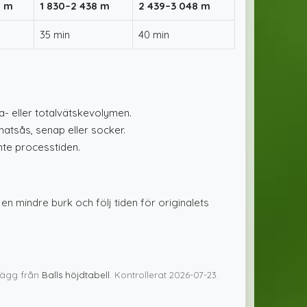
9 m
1 830–2 438 m
2 439–3 048 m
35 min
40 min
a- eller totalvätskevolymen.
atsås, senap eller socker.
nte processtiden.
n mindre burk och följ tiden för originalets
llägg från
Balls höjdtabell
. Kontrollerat 2026-07-23.