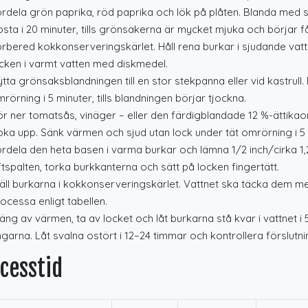
rdela grön paprika, röd paprika och lök på plåten. Blanda med s
sta i 20 minuter, tills grönsakerna är mycket mjuka och börjar f
rbered kokkonserveringskärlet. Håll rena burkar i sjudande vatten
cken i varmt vatten med diskmedel.
ytta grönsaksblandningen till en stor stekpanna eller vid kastrul
rörning i 5 minuter, tills blandningen börjar tjockna.
r ner tomatsås, vinäger – eller den färdigblandade 12 %-ättika
ka upp. Sänk värmen och sjud utan lock under tät omrörning i 5 mi
rdela den heta basen i varma burkar och lämna 1/2 inch/cirka 1,25
ftspalten, torka burkkanterna och sätt på locken fingertätt.
äll burkarna i kokkonserveringskärlet. Vattnet ska täcka dem me
ocessa enligt tabellen.
äng av värmen, ta av locket och låt burkarna stå kvar i vattnet i 5 
ngarna. Låt svalna ostört i 12–24 timmar och kontrollera förslutni
cesstid