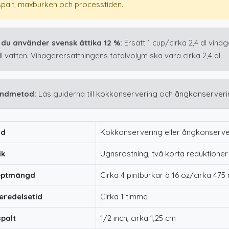
spalt, maxburken och processtiden.
du använder svensk ättika 12 %:
Ersätt 1 cup/cirka 2,4 dl vinä
dl vatten. Vinägerersättningens totalvolym ska vara cirka 2,4 dl.
ndmetod:
Läs guiderna till
kokkonservering
och
ångkonserveri
od
Kokkonservering eller ångkonserver
ik
Ugnsrostning, två korta reduktioner
eptmängd
Cirka 4 pintburkar à 16 oz/cirka 475 
eredelsetid
Cirka 1 timme
spalt
1/2 inch, cirka 1,25 cm