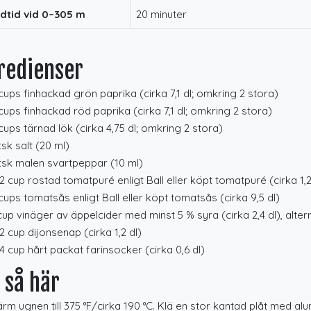
dtid vid 0–305 m
20 minuter
redienser
cups finhackad grön paprika (cirka 7,1 dl; omkring 2 stora)
cups finhackad röd paprika (cirka 7,1 dl; omkring 2 stora)
cups tärnad lök (cirka 4,75 dl; omkring 2 stora)
tsk salt (20 ml)
tsk malen svartpeppar (10 ml)
2 cup rostad tomatpuré enligt Ball eller köpt tomatpuré (cirka 1,2
cups tomatsås enligt Ball eller köpt tomatsås (cirka 9,5 dl)
cup vinäger av äppelcider med minst 5 % syra (cirka 2,4 dl), alte
2 cup dijonsenap (cirka 1,2 dl)
4 cup hårt packat farinsocker (cirka 0,6 dl)
 så här
rm ugnen till 375 °F/cirka 190 °C. Klä en stor kantad plåt med alum