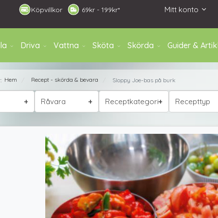
Mitt konto
Köpvillkor
6
9kr - 199kr*
la
Driva
Vattna
Sköta
Skörda
Guider & Artik
Hem
Recept - skörda & bevara
r:
Sloppy Joe-bas på burk
/
/
Råvara
Receptkategori
Recepttyp