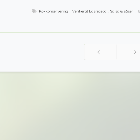
Kokkonservering
,
Verifierat Basrecept
,
Salsa & såser
,
T
Föreg
Nästa