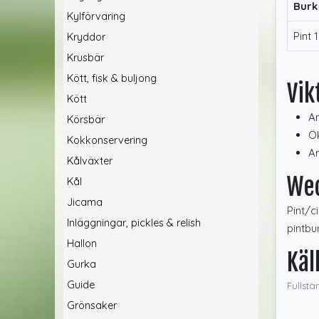
Burk
Kylförvaring
Pint 
Kryddor
Krusbär
Kött, fisk & buljong
Vik
Kött
An
Körsbär
Ök
Kokkonservering
An
Kålväxter
We
Kål
Jicama
Pint/c
Inläggningar, pickles & relish
pintbu
Hallon
Käl
Gurka
Guide
Fullstä
Grönsaker