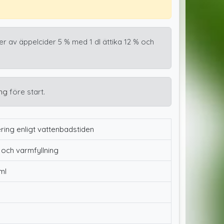
ger av äppelcider 5 % med 1 dl ättika 12 % och
ng
före start.
ing enligt vattenbadstiden
 och varmfyllning
ml