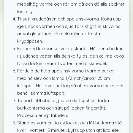
medelhög värme och rör om då och då tills sockret
löst sig.
Tillsätt kryddpåsen och apelsinskivorna. Koka upp
igen, sänk värmen och sjud försiktigt tills skivorna
är väl glaserade, cirka 40 minuter. Kasta
kryddpåsen.
Förbered kokkonserveringskärlet. Håll rena burkar
i sjudande vatten tills de ska fyllas; de ska inte koka.
Diska locken i varmt vatten med diskmedel.
Fördela de heta apelsinskivorna i varma burkar
med hålslev och lämna 1/2 inch/cirka 1,25 cm
luftspalt. Häll över het lag så att skivorna täcks och
behåll samma luftspalt.
Ta bort luftbubblor, justera luftspalten, torka
burkkanterna och sätt på locken fingertätt.
Processa enligt tabellen.
Stäng av värmen, ta av locket och låt burkarna stå
kvar i vattnet i 5 minuter. Lyft upp utan att luta eller