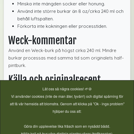
Minska inte mängden socker eller honung.
Använd inte större burkar än 8 oz/cirka 240 ml och
behåll luftspalten.
Förkorta inte kokningen eller processtiden.
Weck-kommentar
Använd en Weck-burk på högst cirka 240 ml. Mindre
burkar processas med samma tid som originalets half-
pintburk.
Källa och originalrecept
Låt oss så några cookies! 🌱🍪
Fullständigt granskat från
Ball Mason Jars: Honey Orange
Vi använder cookies (inte de man äter, tyvärr!) och digital spårning för
Slices
. Höjdtillägg från
Balls höjdtabell
. Kontrollerat 2026-07-
att få vår hemsida att blomstra. Genom att klicka på "Ok - inga problem"
23.
hjälper du oss att:
Göra din upplevelse lika fräsch som en nysådd bädd.
Kokkonservering
,
Verifierat Basrecept
,
Frukt
,
Citrus
Hålla koll på hur våra digitala plantor växer (trafikanalys).