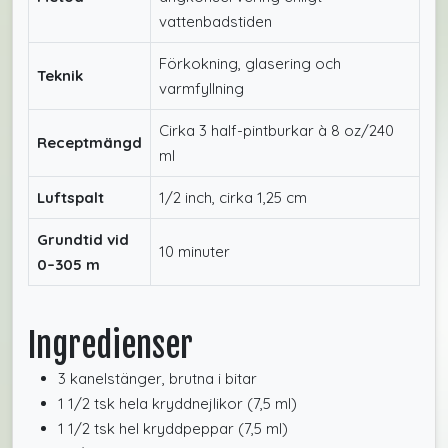
vattenbadstiden
Förkokning, glasering och
Teknik
varmfyllning
Cirka 3 half-pintburkar à 8 oz/240
Receptmängd
ml
Luftspalt
1/2 inch, cirka 1,25 cm
Grundtid vid
10 minuter
0–305 m
Ingredienser
3 kanelstänger, brutna i bitar
1 1/2 tsk hela kryddnejlikor (7,5 ml)
1 1/2 tsk hel kryddpeppar (7,5 ml)