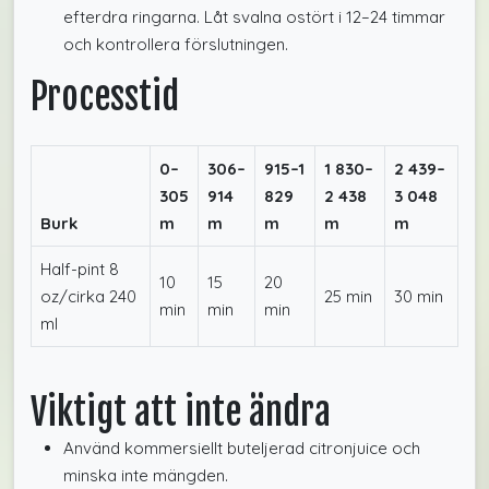
efterdra ringarna. Låt svalna ostört i 12–24 timmar
och kontrollera förslutningen.
Processtid
0–
306–
915–1
1 830–
2 439–
305
914
829
2 438
3 048
Burk
m
m
m
m
m
Half-pint 8
10
15
20
oz/cirka 240
25 min
30 min
min
min
min
ml
Viktigt att inte ändra
Använd kommersiellt buteljerad citronjuice och
minska inte mängden.