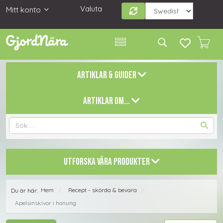
Valuta
Mitt konto
ARTIKLAR & GUIDER
ARTIKLAR OM...
UTFORSKA VÅRA PRODUKTER
Hem
Recept - skörda & bevara
Du är här:
/
/
Apelsinskivor i honung