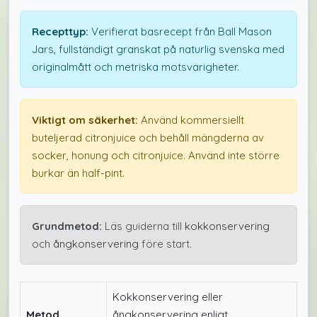
Recepttyp:
Verifierat basrecept från Ball Mason
Jars, fullständigt granskat på naturlig svenska med
originalmått och metriska motsvarigheter.
Viktigt om säkerhet:
Använd kommersiellt
buteljerad citronjuice och behåll mängderna av
socker, honung och citronjuice. Använd inte större
burkar än half-pint.
Grundmetod:
Läs guiderna till
kokkonservering
och
ångkonservering
före start.
Kokkonservering eller
Metod
ångkonservering enligt