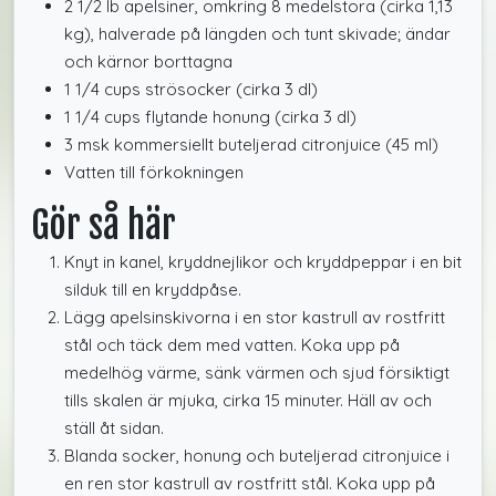
2 1/2 lb apelsiner, omkring 8 medelstora (cirka 1,13
kg), halverade på längden och tunt skivade; ändar
och kärnor borttagna
1 1/4 cups strösocker (cirka 3 dl)
1 1/4 cups flytande honung (cirka 3 dl)
3 msk kommersiellt buteljerad citronjuice (45 ml)
Vatten till förkokningen
Gör så här
Knyt in kanel, kryddnejlikor och kryddpeppar i en bit
silduk till en kryddpåse.
Lägg apelsinskivorna i en stor kastrull av rostfritt
stål och täck dem med vatten. Koka upp på
medelhög värme, sänk värmen och sjud försiktigt
tills skalen är mjuka, cirka 15 minuter. Häll av och
ställ åt sidan.
Blanda socker, honung och buteljerad citronjuice i
en ren stor kastrull av rostfritt stål. Koka upp på