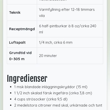
Varmfyllning efter 12–18 timmars
Teknik
vila
6 half-pintburkar à 8 oz/cirka 240
Receptmängd
ml
Luftspalt
1/4 inch, cirka 6 mm
Grundtid vid
20 minuter
0–305 m
Ingredienser
1 msk blandade inläggningskryddor (15 ml)
1 1/2 inch skalad färsk ingefära (cirka 3,8 cm)
4 cups strösocker (cirka 9,5 dl)
2 medelstora citroner med skal, urkärnade och tunt