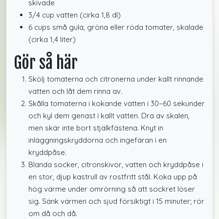
skivade
3/4 cup vatten (cirka 1,8 dl)
6 cups små gula, gröna eller röda tomater, skalade
(cirka 1,4 liter)
Gör så här
Skölj tomaterna och citronerna under kallt rinnande
vatten och låt dem rinna av.
Skålla tomaterna i kokande vatten i 30–60 sekunder
och kyl dem genast i kallt vatten. Dra av skalen,
men skär inte bort stjälkfästena. Knyt in
inläggningskryddorna och ingefäran i en
kryddpåse.
Blanda socker, citronskivor, vatten och kryddpåse i
en stor, djup kastrull av rostfritt stål. Koka upp på
hög värme under omrörning så att sockret löser
sig. Sänk värmen och sjud försiktigt i 15 minuter; rör
om då och då.