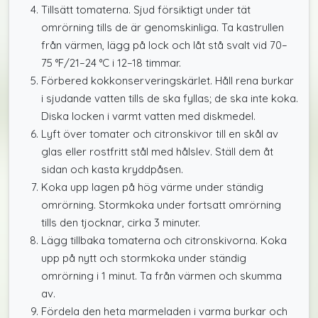
Tillsätt tomaterna. Sjud försiktigt under tät
omrörning tills de är genomskinliga. Ta kastrullen
från värmen, lägg på lock och låt stå svalt vid 70–
75 °F/21–24 °C i 12–18 timmar.
Förbered kokkonserveringskärlet. Håll rena burkar
i sjudande vatten tills de ska fyllas; de ska inte koka.
Diska locken i varmt vatten med diskmedel.
Lyft över tomater och citronskivor till en skål av
glas eller rostfritt stål med hålslev. Ställ dem åt
sidan och kasta kryddpåsen.
Koka upp lagen på hög värme under ständig
omrörning. Stormkoka under fortsatt omrörning
tills den tjocknar, cirka 3 minuter.
Lägg tillbaka tomaterna och citronskivorna. Koka
upp på nytt och stormkoka under ständig
omrörning i 1 minut. Ta från värmen och skumma
av.
Fördela den heta marmeladen i varma burkar och