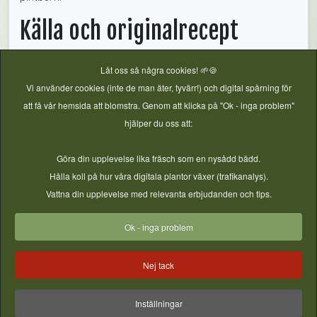
Källa och originalrecept
Fullständigt granskat från
Ball Mason Jars: Tomato
Låt oss så några cookies! 🌱🍪
Preserves
. Höjdtillägg från
Balls höjdtabell
. Kontrollerat
Vi använder cookies (inte de man äter, tyvärr!) och digital spårning för
2026-07-23.
att få vår hemsida att blomstra. Genom att klicka på "Ok - inga problem"
hjälper du oss att:
Kokkonservering
,
Verifierat Basrecept
,
Sylt & marmelad
,
Göra din upplevelse lika fräsch som en nysådd bädd.
Frukt
,
Tomat
,
Citrus
Hålla koll på hur våra digitala plantor växer (trafikanalys).
Vattna din upplevelse med relevanta erbjudanden och tips.
Ok - inga problem
Nej tack
Föreg
Nästa
Inställningar