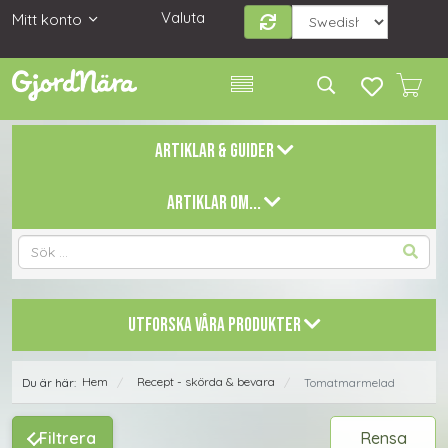
Valuta
Mitt konto
ARTIKLAR & GUIDER
ARTIKLAR OM...
UTFORSKA VÅRA PRODUKTER
Hem
Recept - skörda & bevara
Du är här:
Tomatmarmelad
/
/
Filtrera
Rensa