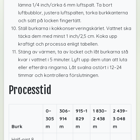
lämna 1/4 inch/cirka 6 mm luftspalt. Ta bort
luftbubblor, justera luftspalten, torka burkkanterna
och sätt på locken fingertätt.
Ställ burkarna i kokkonserveringskärlet. Vattnet ska
täcka dem med minst 1 inch/2,5 cm. Koka upp
kraftigt och processa enligt tabellen.
Stäng av värmen, ta av locket och låt burkarna stå
kvar i vattnet i 5 minuter. Lyft upp dem utan att luta
eller efterdra ringarna. Låt svalna ostört i 12–24
timmar och kontrollera förslutningen.
Processtid
0–
306–
915–1
1 830–
2 439–
305
914
829
2 438
3 048
Burk
m
m
m
m
m
Half-pint 8