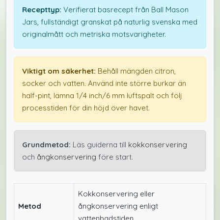
Recepttyp:
Verifierat basrecept från Ball Mason
Jars, fullständigt granskat på naturlig svenska med
originalmått och metriska motsvarigheter.
Viktigt om säkerhet:
Behåll mängden citron,
socker och vatten. Använd inte större burkar än
half-pint, lämna 1/4 inch/6 mm luftspalt och följ
processtiden för din höjd över havet.
Grundmetod:
Läs guiderna till
kokkonservering
och
ångkonservering
före start.
Kokkonservering eller
Metod
ångkonservering enligt
vattenbadstiden