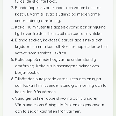
fyllas; de ska inte koka.
Blanda äppelskivor, tranbär och vatten i en stor
kastrull. Värm till svag sjudning på medelvärme
under ständig omrörning.
Koka i 10 minuter tills äppelskivorna börjar mjukna.
Lyft över frukten till en skål och spara all vätska.
Blanda socker, kokfast ClearJel, apelsinskal och
kryddor i samma kastrull. Rör ner äppelcider och all
vätska som samlats i skålen.
Koka upp på medelhög värme under ständig
omrörning. Koka tills blandningen tjocknar och
börjar bubbla.
Tillsätt den buteljerade citronjuicen och en nypa
salt. Koka i 1 minut under ständig omrörning och ta
kastrullen från värmen.
Vänd genast ner äppelskivorna och tranbären.
Värm under omrörning tills frukten är genomvarm
och ta sedan kastrullen från värmen.