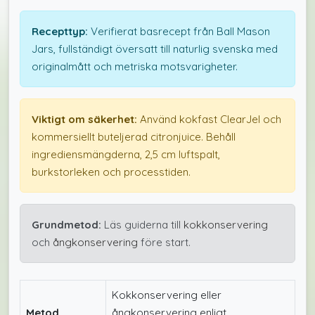
Recepttyp:
Verifierat basrecept från Ball Mason
Jars, fullständigt översatt till naturlig svenska med
originalmått och metriska motsvarigheter.
Viktigt om säkerhet:
Använd kokfast ClearJel och
kommersiellt buteljerad citronjuice. Behåll
ingrediensmängderna, 2,5 cm luftspalt,
burkstorleken och processtiden.
Grundmetod:
Läs guiderna till
kokkonservering
och
ångkonservering
före start.
Kokkonservering eller
Metod
ångkonservering enligt