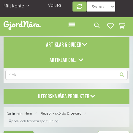
Valuta
Mitt konto
ARTIKLAR & GUIDER
ARTIKLAR OM...
UTFORSKA VÅRA PRODUKTER
Hem
Recept - skörda & bevara
Du är här:
/
/
Äppel- och tranbärspajfyllning