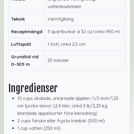
vattenbadstiden
Teknik
Varmfyllning
Receptmängd
3 quartburkar à 32 oz/cirka 950 ml
Luftspalt
1 inch, cirka 2,5 cm
Grundtid vid
25 minuter
0–305 m
Ingredienser
10 cups skalade, urkärnade äpplen i 1/2 inch/1,25
cm tjocka skivor (2,4 liter; cirka 5 lb/2,25 kg
blandade äppelsorter före beredning)
2 cups färska eller frysta tranbär (500 ml)
1 cup vatten (250 ml)