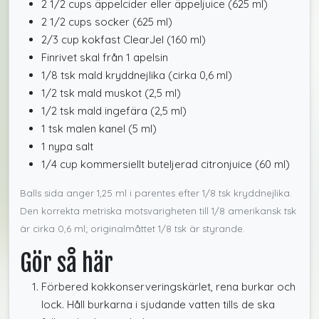
2 1/2 cups äppelcider eller äppeljuice (625 ml)
2 1/2 cups socker (625 ml)
2/3 cup kokfast ClearJel (160 ml)
Finrivet skal från 1 apelsin
1/8 tsk mald kryddnejlika (cirka 0,6 ml)
1/2 tsk mald muskot (2,5 ml)
1/2 tsk mald ingefära (2,5 ml)
1 tsk malen kanel (5 ml)
1 nypa salt
1/4 cup kommersiellt buteljerad citronjuice (60 ml)
Balls sida anger 1,25 ml i parentes efter 1/8 tsk kryddnejlika.
Den korrekta metriska motsvarigheten till 1/8 amerikansk tsk
är cirka 0,6 ml; originalmåttet 1/8 tsk är styrande.
Gör så här
Förbered kokkonserveringskärlet, rena burkar och
lock. Håll burkarna i sjudande vatten tills de ska