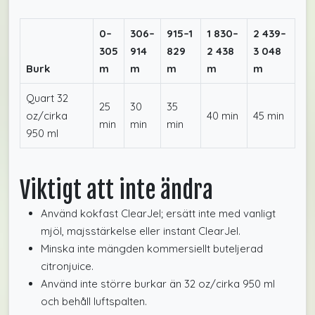
0–
306–
915–1
1 830–
2 439–
305
914
829
2 438
3 048
Burk
m
m
m
m
m
Quart 32
25
30
35
oz/cirka
40 min
45 min
min
min
min
950 ml
Viktigt att inte ändra
Använd kokfast ClearJel; ersätt inte med vanligt
mjöl, majsstärkelse eller instant ClearJel.
Minska inte mängden kommersiellt buteljerad
citronjuice.
Använd inte större burkar än 32 oz/cirka 950 ml
och behåll luftspalten.