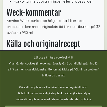
Förkorta inte uppvärmningen eller processtiden.
Weck-kommentar
Använd Weck-burkar på högst cirka 1 liter och
processa dem med originalets tid för quartburkar på 32
oz/cirka 950 ml.
Källa och originalrecept
Fullständigt översatt från
Ball Mason Jars: Apple Cranberry
Låt oss så några cookies! 🌱🍪
Pie Filling Recipe
. Höjdtillägg från
Balls höjdtabell
.
Vi använder cookies (inte de man äter, tyvärr!) och digital spårning för
Kontrollerat 2026-07-22.
att få vår hemsida att blomstra. Genom att klicka på "Ok - inga problem"
hjälper du oss att:
Kokkonservering
,
Verifierat Basrecept
,
Sylt & marmelad
,
Göra din upplevelse lika fräsch som en nysådd bädd.
Frukt
,
Äpple
,
Bär
,
Citrus
,
Tranbär
Hålla koll på hur våra digitala plantor växer (trafikanalys).
Vattna din upplevelse med relevanta erbjudanden och tips.