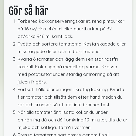
Gör så här
Förbered kokkonserveringskärlet, rena pintburkar
på 16 oz/cirka 475 ml eller quartburkar på 32
oz/cirka 946 ml samt lock.
Tvätta och sortera tomaterna. Kasta skadade eller
missfärgade delar och ta bort fästena.
Kvarta 6 tomater och lägg dem i en stor rostfri
kastrull. Koka upp på medelhög värme. Krossa
med potatisstöt under ständig omrörning så att
juicen frigörs.
Fortsätt hålla blandningen i kraftig kokning. Kvarta
fler tomater och tillsätt dem efter hand medan du
rör och krossar så att det inte bränner fast.
När alla tomater är tillsatta kokar du under
omrörning då och då i omkring 10 minuter, tills de är
mjuka och saftiga. Ta från värmen.
Pressa tomaterna portionsvis genom fin sil,