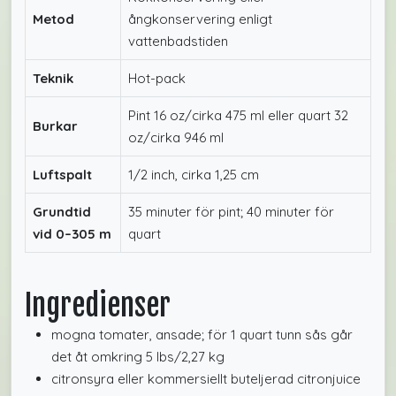
Metod
ångkonservering enligt
vattenbadstiden
Teknik
Hot-pack
Pint 16 oz/cirka 475 ml eller quart 32
Burkar
oz/cirka 946 ml
Luftspalt
1/2 inch, cirka 1,25 cm
Grundtid
35 minuter för pint; 40 minuter för
vid 0–305 m
quart
Ingredienser
mogna tomater, ansade; för 1 quart tunn sås går
det åt omkring 5 lbs/2,27 kg
citronsyra eller kommersiellt buteljerad citronjuice