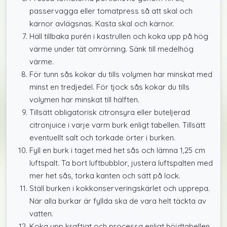
passervagga eller tomatpress så att skal och
kärnor avlägsnas. Kasta skal och kärnor.
Häll tillbaka purén i kastrullen och koka upp på hög
värme under tät omrörning. Sänk till medelhög
värme.
För tunn sås kokar du tills volymen har minskat med
minst en tredjedel. För tjock sås kokar du tills
volymen har minskat till hälften.
Tillsätt obligatorisk citronsyra eller buteljerad
citronjuice i varje varm burk enligt tabellen. Tillsätt
eventuellt salt och torkade örter i burken.
Fyll en burk i taget med het sås och lämna 1,25 cm
luftspalt. Ta bort luftbubblor, justera luftspalten med
mer het sås, torka kanten och sätt på lock.
Ställ burken i kokkonserveringskärlet och upprepa.
När alla burkar är fyllda ska de vara helt täckta av
vatten.
Koka upp kraftigt och processa enligt höjdtabellen.