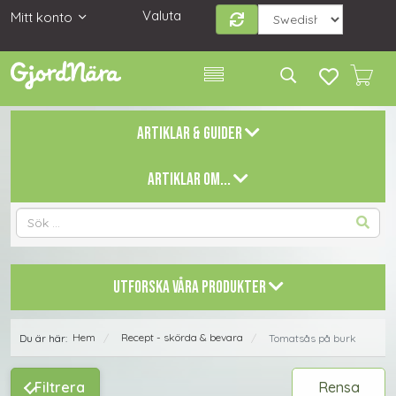
Valuta
Mitt konto
ARTIKLAR & GUIDER
ARTIKLAR OM...
UTFORSKA VÅRA PRODUKTER
Hem
Recept - skörda & bevara
Du är här:
Tomatsås på burk
/
/
Filtrera
Rensa