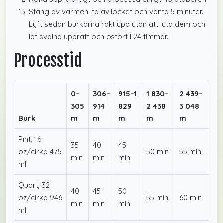
Stäng av värmen, ta av locket och vänta 5 minuter.
Lyft sedan burkarna rakt upp utan att luta dem och
låt svalna upprätt och ostört i 24 timmar.
Processtid
0–
306–
915–1
1 830–
2 439–
305
914
829
2 438
3 048
Burk
m
m
m
m
m
Pint, 16
35
40
45
oz/cirka 475
50 min
55 min
min
min
min
ml
Quart, 32
40
45
50
oz/cirka 946
55 min
60 min
min
min
min
ml