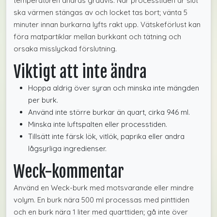
temperaturen ändras gradvis. När processtiden är slut
ska värmen stängas av och locket tas bort; vänta 5
minuter innan burkarna lyfts rakt upp. Vätskeförlust kan
föra matpartiklar mellan burkkant och tätning och
orsaka misslyckad förslutning.
Viktigt att inte ändra
Hoppa aldrig över syran och minska inte mängden
per burk.
Använd inte större burkar än quart, cirka 946 ml.
Minska inte luftspalten eller processtiden.
Tillsätt inte färsk lök, vitlök, paprika eller andra
lågsyrliga ingredienser.
Weck-kommentar
Använd en Weck-burk med motsvarande eller mindre
volym. En burk nära 500 ml processas med pinttiden
och en burk nära 1 liter med quarttiden; gå inte över