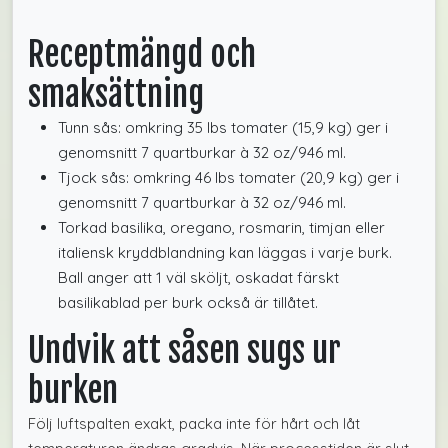
Receptmängd och
smaksättning
Tunn sås: omkring 35 lbs tomater (15,9 kg) ger i
genomsnitt 7 quartburkar à 32 oz/946 ml.
Tjock sås: omkring 46 lbs tomater (20,9 kg) ger i
genomsnitt 7 quartburkar à 32 oz/946 ml.
Torkad basilika, oregano, rosmarin, timjan eller
italiensk kryddblandning kan läggas i varje burk.
Ball anger att 1 väl sköljt, oskadat färskt
basilikablad per burk också är tillåtet.
Undvik att såsen sugs ur
burken
Följ luftspalten exakt, packa inte för hårt och låt