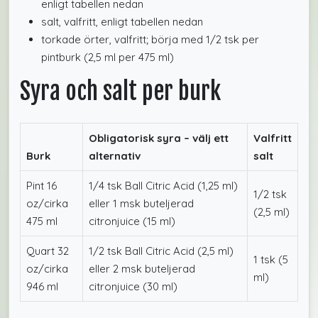
enligt tabellen nedan
salt, valfritt, enligt tabellen nedan
torkade örter, valfritt; börja med 1/2 tsk per
pintburk (2,5 ml per 475 ml)
Syra och salt per burk
Obligatorisk syra – välj ett
Valfritt
Burk
alternativ
salt
Pint 16
1/4 tsk Ball Citric Acid (1,25 ml)
1/2 tsk
oz/cirka
eller 1 msk buteljerad
(2,5 ml)
475 ml
citronjuice (15 ml)
Quart 32
1/2 tsk Ball Citric Acid (2,5 ml)
1 tsk (5
oz/cirka
eller 2 msk buteljerad
ml)
946 ml
citronjuice (30 ml)