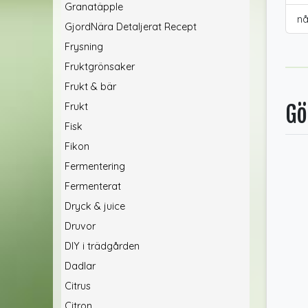
Granatäpple
nå
GjordNära Detaljerat Recept
Frysning
Fruktgrönsaker
Frukt & bär
Frukt
Gö
Fisk
Fikon
Fermentering
Fermenterat
Dryck & juice
Druvor
DIY i trädgården
Dadlar
Citrus
Citron