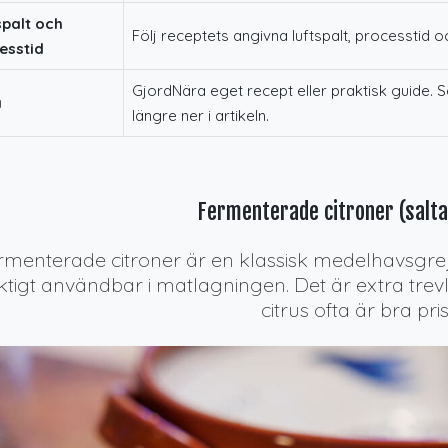
spalt och
Följ receptets angivna luftspalt, processtid 
esstid
GjordNära eget recept eller praktisk guide. Se
a
längre ner i artikeln.
Fermenterade citroner (salta
rmenterade citroner är en klassisk medelhavsgr
iktigt användbar i matlagningen. Det är extra trevl
citrus ofta är bra pris