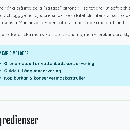
här är alltså inte bara “saltade” citroner – saltet drar ut saft o
et och bygger en djupare smak. Resultatet blir intensivt salt, orde
ikänsla. Man använder dem oftast finhackade i maten, framför al
undmetoden ska man vika ihop citronerna, men vi brukar bara kly
nkar & Metoder
Grundmetod för vattenbadskonservering
Guide till ångkonservering
Köp burkar & konserveringskastruller
gredienser