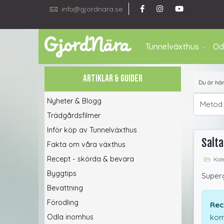
info@gjordnara.se
Tunnelväxthus
Od
ARTIKLAR & GUIDER
Du är hä
Nyheter & Blogg
Metod
Trädgårdsfilmer
Inför köp av Tunnelväxthus
Salta
Fakta om våra växthus
Recept - skörda & bevara
Kate
Byggtips
Super
Bevattning
Förodling
Rec
Odla inomhus
kom