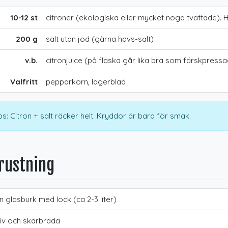
10-12 st
citroner (ekologiska eller mycket noga tvättade). H
200 g
salt utan jod (gärna havs-salt)
v.b.
citronjuice (på flaska går lika bra som färskpressa
Valfritt
pepparkorn, lagerblad
s: Citron + salt räcker helt. Kryddor är bara för smak.
rustning
n glasburk med lock (ca 2-3 liter)
iv och skärbräda