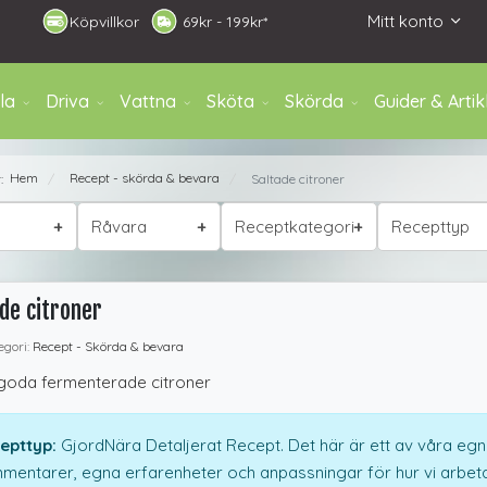
Mitt konto
Köpvillkor
6
9kr - 199kr*
la
Driva
Vattna
Sköta
Skörda
Guider & Artik
Hem
Recept - skörda & bevara
r:
Saltade citroner
/
/
Råvara
Receptkategori
Recepttyp
de citroner
gori:
Recept - Skörda & bevara
goda fermenterade citroner
epttyp:
GjordNära Detaljerat Recept. Det här är ett av våra egna
mentarer, egna erfarenheter och anpassningar för hur vi arbet