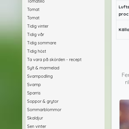
Tomatillo
Luft
Tomat
proc
Tomat
Tidig vinter
Käll
Tidig vår
Tidig sommare
Tidig höst
Ta vara på skörden - recept
Sylt & marmelad
Fe
Svampodling
r
Svamp
Sparris
Soppor & grytor
Sommarblommor
Skaldjur
Sen vinter