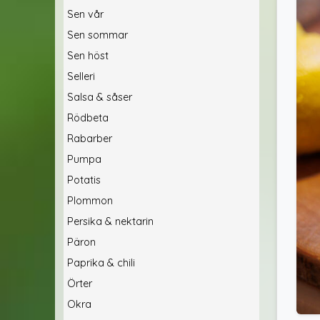
Sen vår
Sen sommar
Sen höst
Selleri
Salsa & såser
Rödbeta
Rabarber
Pumpa
Potatis
Plommon
Persika & nektarin
Päron
Paprika & chili
Örter
Okra