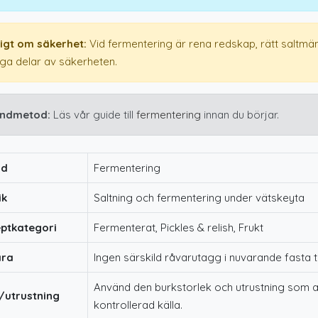
tigt om säkerhet:
Vid fermentering är rena redskap, rätt saltmä
iga delar av säkerheten.
ndmetod:
Läs vår guide till
fermentering
innan du börjar.
od
Fermentering
ik
Saltning och fermentering under vätskeyta
ptkategori
Fermenterat, Pickles & relish, Frukt
ara
Ingen särskild råvarutagg i nuvarande fasta
Använd den burkstorlek och utrustning som ang
/utrustning
kontrollerad källa.