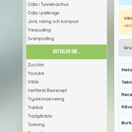
Odla i Tunnelväxthus
Odla i pallkrage
Vik
Jord, näring och kompost
vikt
Yrkesodling
Svampodling
Gru
ARTIKLAR OM...
Zucchini
Met
Youtube
Vitlök
Tekn
Verifierat Basrecept
Rece
Tryckkonservering
Råv
Tranbär
Trädgårdsliv
Burk
Torkning