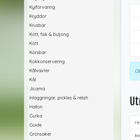
Kylförvaring
Kryddor
Krusbär
Kött, fisk & buljong
Kött
Körsbär
Kokkonservering
Kålväxter
Ob
Kål
Jicama
Inläggningar, pickles & relish
Ut
Hallon
Gurka
re
Guide
Grönsaker
kn