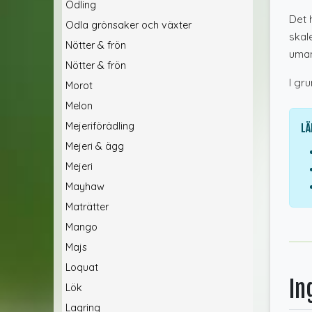
Odling
Det 
Odla grönsaker och växter
skal
Nötter & frön
umam
Nötter & frön
I gr
Morot
Melon
Mejeriförädling
Lä
Mejeri & ägg
Mejeri
Mayhaw
Maträtter
Mango
Majs
Loquat
In
Lök
Lagring