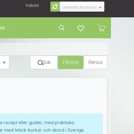
Valuta
Swedish krona kr
lar
Sok
Filtrera
Rensa
 recept eller guider, med praktiska
ar med Weck-burkar och skörd i Sverige.