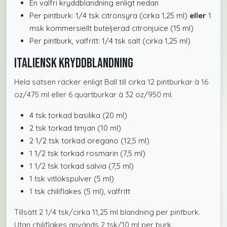
En valfri kryddblandning enligt nedan
Per pintburk: 1/4 tsk citronsyra (cirka 1,25 ml)
eller
1
msk kommersiellt buteljerad citronjuice (15 ml)
Per pintburk, valfritt: 1/4 tsk salt (cirka 1,25 ml)
Italiensk kryddblandning
Hela satsen räcker enligt Ball till cirka 12 pintburkar à 16
oz/475 ml eller 6 quartburkar à 32 oz/950 ml.
4 tsk torkad basilika (20 ml)
2 tsk torkad timjan (10 ml)
2 1/2 tsk torkad oregano (12,5 ml)
1 1/2 tsk torkad rosmarin (7,5 ml)
1 1/2 tsk torkad salvia (7,5 ml)
1 tsk vitlökspulver (5 ml)
1 tsk chiliflakes (5 ml), valfritt
Tillsätt 2 1/4 tsk/cirka 11,25 ml blandning per pintburk.
Utan chiliflakes används 2 tsk/10 ml per burk.