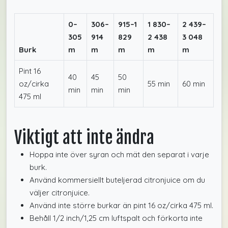
0–
306–
915–1
1 830–
2 439–
305
914
829
2 438
3 048
Burk
m
m
m
m
m
Pint 16
40
45
50
oz/cirka
55 min
60 min
min
min
min
475 ml
Viktigt att inte ändra
Hoppa inte över syran och mät den separat i varje
burk.
Använd kommersiellt buteljerad citronjuice om du
väljer citronjuice.
Använd inte större burkar än pint 16 oz/cirka 475 ml.
Behåll 1/2 inch/1,25 cm luftspalt och förkorta inte