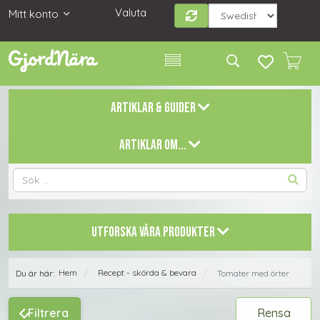
Valuta
Mitt konto
ARTIKLAR & GUIDER
ARTIKLAR OM...
UTFORSKA VÅRA PRODUKTER
Hem
Recept - skörda & bevara
Du är här:
Tomater med örter
/
/
Filtrera
Rensa