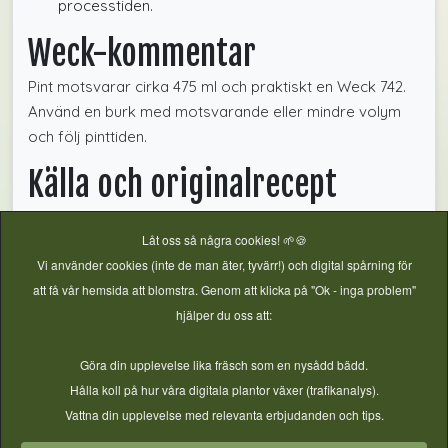
processtiden.
Weck-kommentar
Pint motsvarar cirka 475 ml och praktiskt en Weck 742.
Använd en burk med motsvarande eller mindre volym
och följ pinttiden.
Källa och originalrecept
Fullständigt granskat från
Ball Mason Jars: Herbed
Låt oss så några cookies! 🌱🍪
Tomatoes
. Höjdtillägg från
Balls höjdtabell
. Kontrollerat
Vi använder cookies (inte de man äter, tyvärr!) och digital spårning för
2026-07-23.
att få vår hemsida att blomstra. Genom att klicka på "Ok - inga problem"
hjälper du oss att:
Kokkonservering
,
Verifierat Basrecept
,
Salsa & såser
,
Tomat
,
Göra din upplevelse lika fräsch som en nysådd bädd.
Tomat
,
Örter
Hålla koll på hur våra digitala plantor växer (trafikanalys).
Vattna din upplevelse med relevanta erbjudanden och tips.