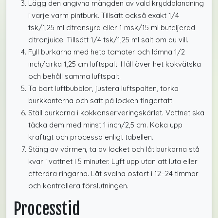
Lägg den angivna mängden av vald kryddblandning
i varje varm pintburk. Tillsätt också exakt 1/4
tsk/1,25 ml citronsyra eller 1 msk/15 ml buteljerad
citronjuice. Tillsätt 1/4 tsk/1,25 ml salt om du vill.
Fyll burkarna med heta tomater och lämna 1/2
inch/cirka 1,25 cm luftspalt. Häll över het kokvätska
och behåll samma luftspalt.
Ta bort luftbubblor, justera luftspalten, torka
burkkanterna och sätt på locken fingertätt.
Ställ burkarna i kokkonserveringskärlet. Vattnet ska
täcka dem med minst 1 inch/2,5 cm. Koka upp
kraftigt och processa enligt tabellen.
Stäng av värmen, ta av locket och låt burkarna stå
kvar i vattnet i 5 minuter. Lyft upp utan att luta eller
efterdra ringarna. Låt svalna ostört i 12–24 timmar
och kontrollera förslutningen.
Processtid