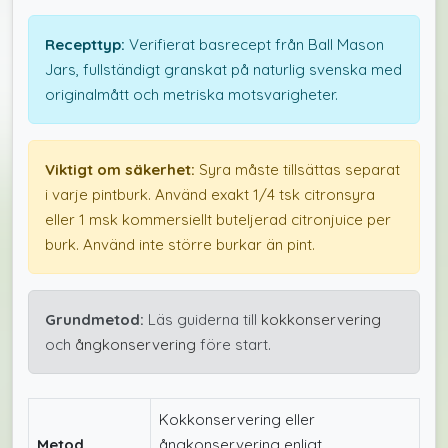
Recepttyp:
Verifierat basrecept från Ball Mason
Jars, fullständigt granskat på naturlig svenska med
originalmått och metriska motsvarigheter.
Viktigt om säkerhet:
Syra måste tillsättas separat
i varje pintburk. Använd exakt 1/4 tsk citronsyra
eller 1 msk kommersiellt buteljerad citronjuice per
burk. Använd inte större burkar än pint.
Grundmetod:
Läs guiderna till
kokkonservering
och
ångkonservering
före start.
Kokkonservering eller
Metod
ångkonservering enligt