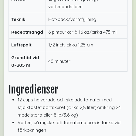
vattenbadstiden
Teknik
Hot-pack/varmfyllning
Receptmängd
6 pintburkar à 16 oz/cirka 475 ml
Luftspalt
1/2 inch, cirka 1,25 cm
Grundtid vid
40 minuter
0–305 m
Ingredienser
12 cups halverade och skalade tomater med
stjälkfästet bortskuret (cirka 2,8 liter; omkring 24
medelstora eller 8 lb/3,6 kg)
Vatten, så mycket att tomaterna precis täcks vid
förkokningen