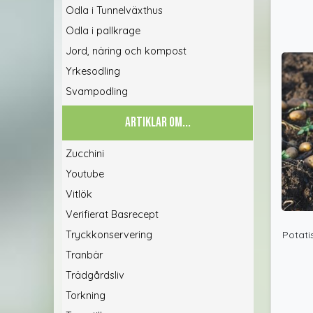
Odla i Tunnelväxthus
Odla i pallkrage
Jord, näring och kompost
Yrkesodling
Svampodling
ARTIKLAR OM...
Zucchini
Youtube
Vitlök
Verifierat Basrecept
Potati
Tryckkonservering
Tranbär
Trädgårdsliv
Torkning