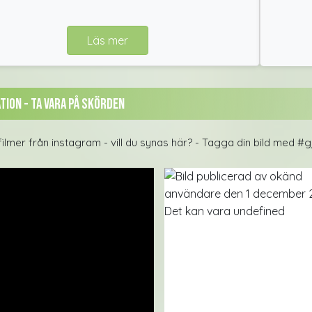
Läs mer
tion - Ta Vara på skörden
 filmer från instagram - vill du synas här? - Tagga din bild med #