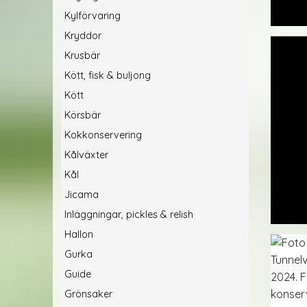
Kylförvaring
Kryddor
Krusbär
Kött, fisk & buljong
Kött
Körsbär
Kokkonservering
Kålväxter
Kål
Jicama
Inläggningar, pickles & relish
Hallon
Gurka
Guide
Grönsaker