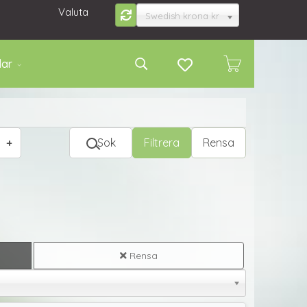
Valuta
Swedish krona kr
lar
Sok
Filtrera
Rensa
Rensa