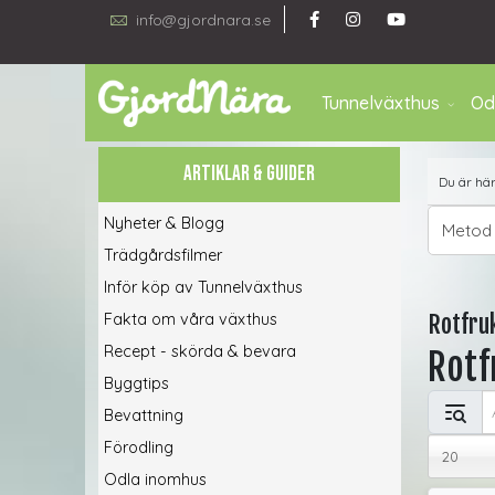
info@gjordnara.se
Tunnelväxthus
Od
ARTIKLAR & GUIDER
Du är hä
Nyheter & Blogg
Metod
Trädgårdsfilmer
Inför köp av Tunnelväxthus
Fakta om våra växthus
Rotfru
Recept - skörda & bevara
Rotf
Byggtips
Ange del
Bevattning
Visa #
Förodling
20
Odla inomhus