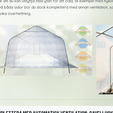
r att du kan utnyttja hela ytan för att odla, till exempel med hyl
på båda sidor bör du dock komplettera med annan ventilation, so
vika överhettning.