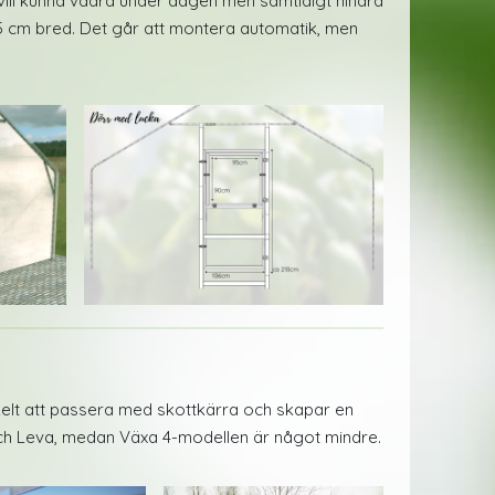
vill kunna vädra under dagen men samtidigt hindra
95 cm bred. Det går att montera automatik, men
elt att passera med skottkärra och skapar en
och Leva, medan Växa 4-modellen är något mindre.