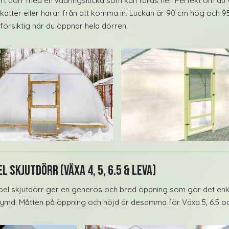
rt dörr med en vädringslucka som kan fällas ner. Perfekt om du 
, katter eller harar från att komma in. Luckan är 90 cm hög och 
försiktig när du öppnar hela dörren.
l Skjutdörr (Växa 4, 5, 6.5 & Leva)
bel skjutdörr ger en generös och bred öppning som gör det enk
 rymd. Måtten på öppning och höjd är desamma för Växa 5, 6.5 