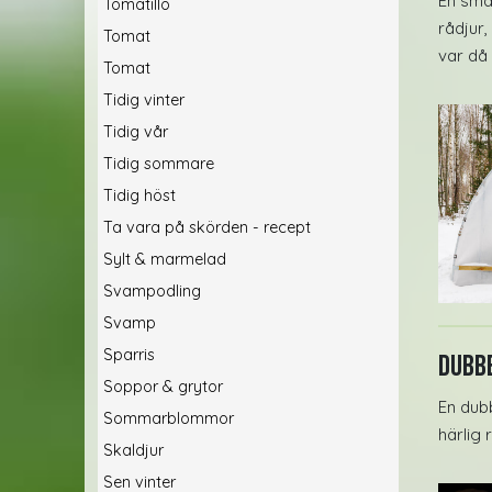
En sma
Tomatillo
rådjur
Tomat
var då 
Tomat
Tidig vinter
Tidig vår
Tidig sommare
Tidig höst
Ta vara på skörden - recept
Sylt & marmelad
Svampodling
Svamp
Sparris
Dubbe
Soppor & grytor
En dub
Sommarblommor
härlig
Skaldjur
Sen vinter