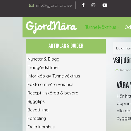
info@gjordnara.se
Tunnelväxthus
Od
ARTIKLAR & GUIDER
Du är hä
Nyheter & Blogg
Välj dö
Trädgårdsfilmer
Katego
Inför köp av Tunnelväxthus
Våra 
Fakta om våra växthus
Recept - skörda & bevara
Här hit
Byggtips
öppning
Bevattning
alla d
bygger
Förodling
Odla inomhus