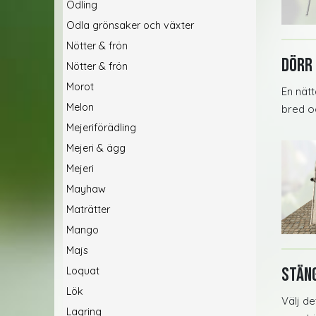
Odling
Odla grönsaker och växter
Nötter & frön
Dörr 
Nötter & frön
Morot
En nät
Melon
bred o
Mejeriförädling
Mejeri & ägg
Mejeri
Mayhaw
Maträtter
Mango
Majs
Stäng
Loquat
Lök
Välj de
Lagring