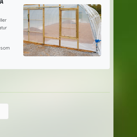
ka
ler
atur
n som