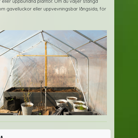
lor eller uppbundna plantor. Om du väljer stängd
m gavelluckor eller uppvevningsbar långsida, för