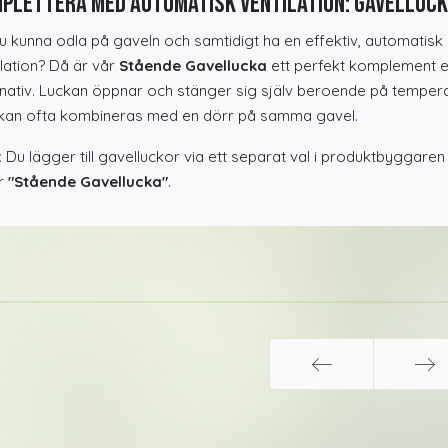
plettera med automatisk ventilation: Gavelluc
 du kunna odla på gaveln och samtidigt ha en effektiv, automatisk
ilation? Då är vår
Stående Gavellucka
ett perfekt komplement el
rnativ. Luckan öppnar och stänger sig själv beroende på temper
kan ofta kombineras med en dörr på samma gavel.
:
Du lägger till gavelluckor via ett separat val i produktbyggare
r
"Stående Gavellucka"
.
Föreg
Nästa