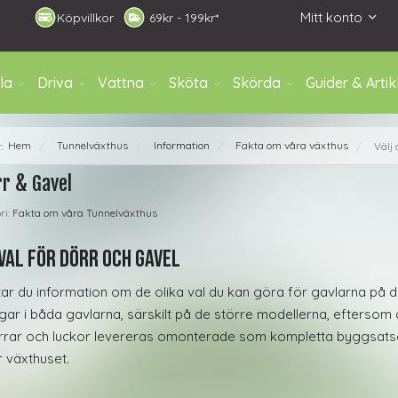
Mitt konto
Köpvillkor
6
9kr - 199kr*
la
Driva
Vattna
Sköta
Skörda
Guider & Artik
Hem
Tunnelväxthus
Information
Fakta om våra växthus
r:
Välj 
/
/
/
/
rr & Gavel
ri:
Fakta om våra Tunnelväxthus
val för dörr och gavel
tar du information om de olika val du kan göra för gavlarna på dit
ar i båda gavlarna, särskilt på de större modellerna, eftersom d
örrar och luckor levereras omonterade som kompletta byggsats
 växthuset.