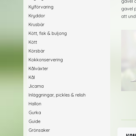
gavel ä
Kylförvaring
gavel 
Kryddor
att und
Krusbär
Kött, fisk & buljong
Kött
Körsbär
Kokkonservering
Kålväxter
Kål
Jicama
Inläggningar, pickles & relish
Hallon
Gurka
Guide
Grönsaker