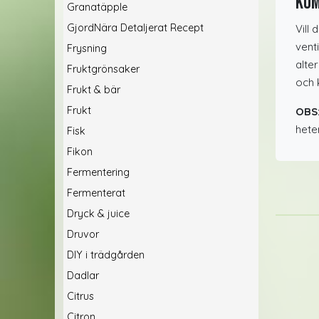
Kom
Granatäpple
GjordNära Detaljerat Recept
Vill
vent
Frysning
alte
Fruktgrönsaker
och 
Frukt & bär
Frukt
OBS
hete
Fisk
Fikon
Fermentering
Fermenterat
Dryck & juice
Druvor
DIY i trädgården
Dadlar
Citrus
Citron