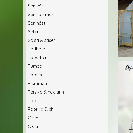
Sen vår
Sen sommar
Sen höst
Selleri
Salsa & såser
Rödbeta
Rabarber
Pumpa
Potatis
Plommon
Persika & nektarin
Päron
Paprika & chili
Örter
Okra