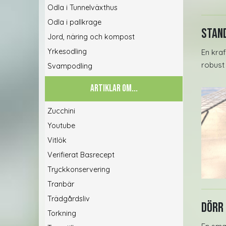
Odla i Tunnelväxthus
Odla i pallkrage
Stand
Jord, näring och kompost
Yrkesodling
En kra
robust
Svampodling
ARTIKLAR OM...
Zucchini
Youtube
Vitlök
Verifierat Basrecept
Tryckkonservering
Tranbär
Trädgårdsliv
Dörr 
Torkning