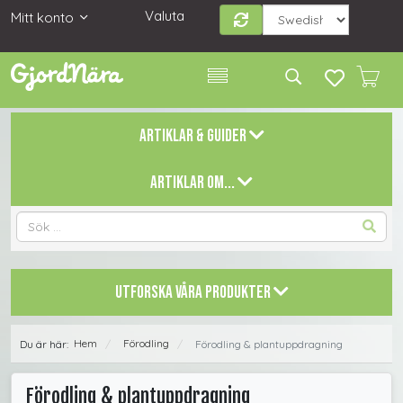
Valuta
Mitt konto
ARTIKLAR & GUIDER
ARTIKLAR OM...
UTFORSKA VÅRA PRODUKTER
Hem
Förodling
Du är här:
Förodling & plantuppdragning
/
/
Förodling & plantuppdragning