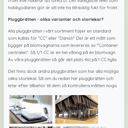
fröet inte riskerar att torka ut. Det vanligaste felet som
hobbyodlaren gör är att inte ha tillräcklig fukt för fröet.
Pluggbrätten - olika varianter och storlekar?
Alla pluggbrätten i vårt sortiment följer en standard
som kallas för "CC" eller "Danish" Det är ett mått som
bygger på blomvagnarna som levereras av "Container
centralen". Så 1/1 CC är en hel våning på en blomvagn.
Av våra pluggbrätten så går det plats 4st på 1 CC hylla
Det finns dock andra pluggbrätten som har alla möjliga
olika storlekar. Så om du redan har pluggbrätten och
letar efter tillbehör till dem så kontrollera måtten noga.