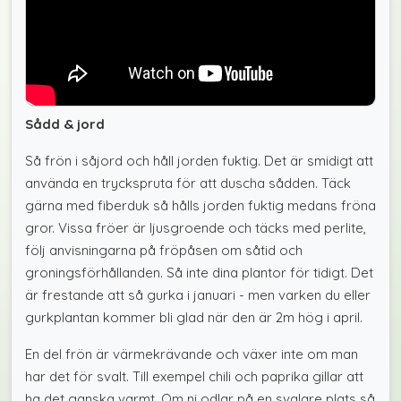
Sådd & jord
Så frön i såjord och håll jorden fuktig. Det är smidigt att
använda en tryckspruta för att duscha sådden. Täck
gärna med fiberduk så hålls jorden fuktig medans fröna
gror. Vissa fröer är ljusgroende och täcks med perlite,
följ anvisningarna på fröpåsen om såtid och
groningsförhållanden. Så inte dina plantor för tidigt. Det
är frestande att så gurka i januari - men varken du eller
gurkplantan kommer bli glad när den är 2m hög i april.
En del frön är värmekrävande och växer inte om man
har det för svalt. Till exempel chili och paprika gillar att
ha det ganska varmt. Om ni odlar på en svalare plats så