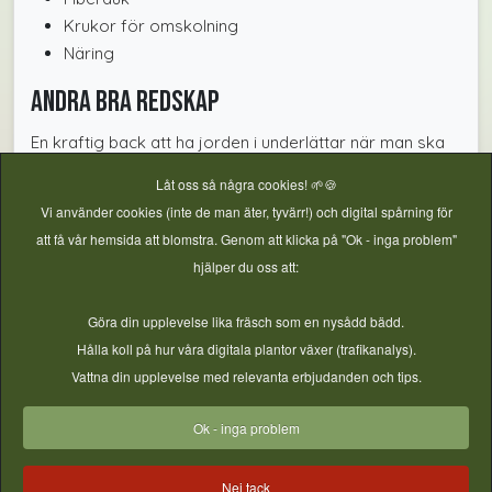
Krukor för omskolning
Näring
Andra bra redskap
En kraftig back att ha jorden i underlättar när man ska
fylla brätten och krukor
Låt oss så några cookies! 🌱🍪
Vi använder cookies (inte de man äter, tyvärr!) och digital spårning för
En tryckspruta gör det enkelt att fukta både sådden och
att få vår hemsida att blomstra. Genom att klicka på "Ok - inga problem"
plantorna. Inomhusluften är ofta väldigt torr på vintern.
hjälper du oss att:
Göra din upplevelse lika fräsch som en nysådd bädd.
Guide
,
Tidig vår
,
Sen vår
Hålla koll på hur våra digitala plantor växer (trafikanalys).
Vattna din upplevelse med relevanta erbjudanden och tips.
Ok - inga problem
Nej tack