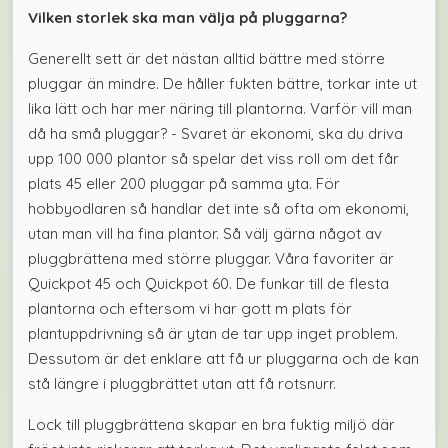
Vilken storlek ska man välja på pluggarna?
Generellt sett är det nästan alltid bättre med större
pluggar än mindre. De håller fukten bättre, torkar inte ut
lika lätt och har mer näring till plantorna. Varför vill man
då ha små pluggar? - Svaret är ekonomi, ska du driva
upp 100 000 plantor så spelar det viss roll om det får
plats 45 eller 200 pluggar på samma yta. För
hobbyodlaren så handlar det inte så ofta om ekonomi,
utan man vill ha fina plantor. Så välj gärna något av
pluggbrättena med större pluggar. Våra favoriter är
Quickpot 45 och Quickpot 60. De funkar till de flesta
plantorna och eftersom vi har gott m plats för
plantuppdrivning så är ytan de tar upp inget problem.
Dessutom är det enklare att få ur pluggarna och de kan
stå längre i pluggbrättet utan att få rotsnurr.
Lock till pluggbrättena skapar en bra fuktig miljö där