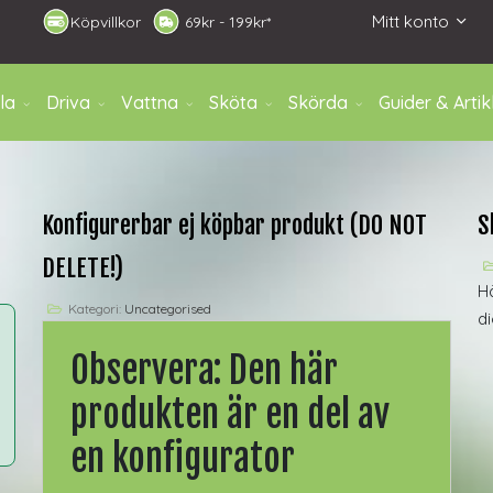
Mitt konto
Köpvillkor
6
9kr - 199kr*
la
Driva
Vattna
Sköta
Skörda
Guider & Artik
Konfigurerbar ej köpbar produkt (DO NOT
S
DELETE!)
H
Kategori:
Uncategorised
d
Observera: Den här
produkten är en del av
en konfigurator