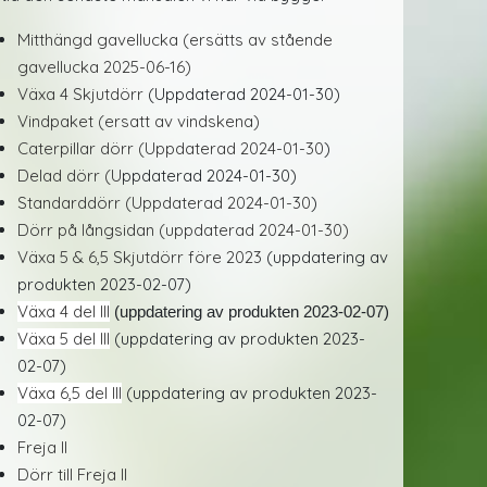
Mitthängd gavellucka (ersätts av stående
gavellucka 2025-06-16)
Växa 4 Skjutdörr
(Uppdaterad 2024-01-30)
Vindpaket (ersatt av vindskena)
Caterpillar dörr (Uppdaterad 2024-01-30
)
Delad dörr (U
ppdaterad 2024-01-30)
Standarddörr (Uppdaterad 2024-01-30
)
Dörr på långsidan (uppdaterad 2024-01-30)
Växa 5 & 6,5 Skjutdörr före 2023
(uppdatering av
produkten 2023-02-07)
Växa 4 del III
(uppdatering av produkten 2023-02-07)
Växa 5 del III
(uppdatering av produkten 2023-
02-07)
Växa 6,5 del III
(uppdatering av produkten 2023-
02-07)
Freja II
Dörr till Freja II