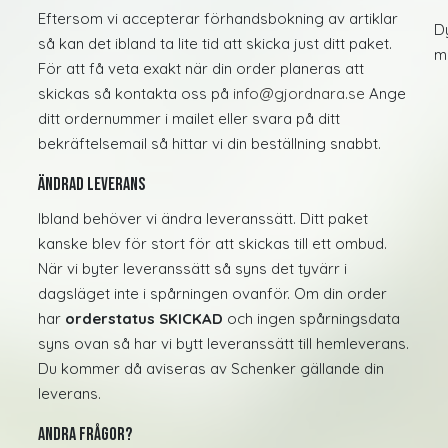
Eftersom vi accepterar förhandsbokning av artiklar
D
så kan det ibland ta lite tid att skicka just ditt paket.
m
För att få veta exakt när din order planeras att
skickas så kontakta oss på
info@gjordnara.se
Ange
ditt ordernummer i mailet eller svara på ditt
bekräftelsemail så hittar vi din beställning snabbt.
Ändrad leverans
Ibland behöver vi ändra leveranssätt. Ditt paket
kanske blev för stort för att skickas till ett ombud.
När vi byter leveranssätt så syns det tyvärr i
dagsläget inte i spårningen ovanför. Om din order
har
orderstatus SKICKAD
och ingen spårningsdata
syns ovan så har vi bytt leveranssätt till hemleverans.
Du kommer då aviseras av Schenker gällande din
leverans.
Andra frågor?