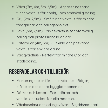
Växa (3m, 4m, 5m, 6,5m)
- Anpassningsbara
tunnelväxthus för hobby- och småskalig odling.
Gry (2m, 2,5m)
- Små tunnelväxthus för mindre
trädgårdar och odlingsprojekt.
Leva (5m, 7,5m)
- Yrkesväxthus för storskalig
odling och professionella odlare.
Caterpillar (4m, 5m)
- Flexibla och prisvärda
växthus för enklare odling.
Väggväxthus
- Perfekt för mindre ytor och
stadsodling.
Reservdelar och tillbehör
Monteringsdelar för tunnelväxthus
- Bågar,
ståldelar och andra byggkomponenter.
Dörrar och luckor
- Extra dörrar och
ventilationsluckor för alla modeller.
Växthusplast och odlingsvävar
- Skyddsmaterial