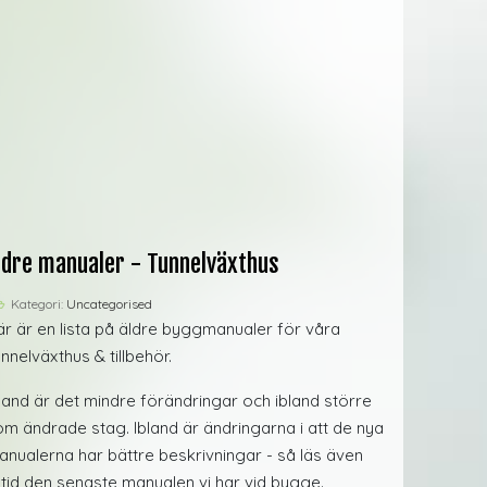
ldre manualer - Tunnelväxthus
Kategori:
Uncategorised
är är en lista på äldre byggmanualer för våra
nnelväxthus & tillbehör.
bland är det mindre förändringar och ibland större
om ändrade stag. Ibland är ändringarna i att de nya
anualerna har bättre beskrivningar - så läs även
lltid den senaste manualen vi har vid bygge.