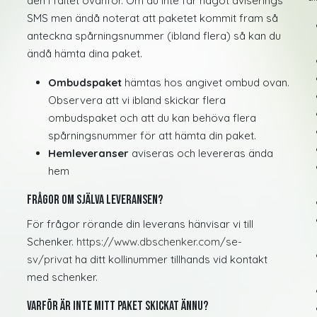
den i fältet ovanför. Om du inte får något aviserings
SMS men ändå noterat att paketet kommit fram så
anteckna spårningsnummer (ibland flera) så kan du
ändå hämta dina paket.
Ombudspaket
hämtas hos angivet ombud ovan.
Observera att vi ibland skickar flera
ombudspaket och att du kan behöva flera
spårningsnummer för att hämta din paket.
Hemleveranser
aviseras och levereras ända
hem
Frågor om själva leveransen?
För frågor rörande din leverans hänvisar vi till
Schenker.
https://www.dbschenker.com/se-
sv/privat
ha ditt kollinummer tillhands vid kontakt
med schenker.
Varför är inte mitt paket skickat ännu?