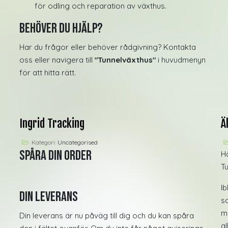
för odling och reparation av växthus.
Behöver du hjälp?
Har du frågor eller behöver rådgivning? Kontakta
oss eller navigera till
"Tunnelväxthus"
i huvudmenyn
för att hitta rätt.
Ingrid Tracking
Ä
Kategori:
Uncategorised
Spåra din order
H
Tu
I
Din leverans
s
m
Din leverans är nu påväg till dig och du kan spåra
a