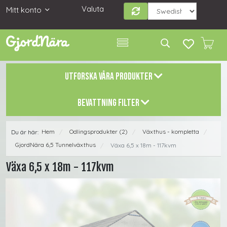
Valuta
Mitt konto
UTFORSKA VÅRA PRODUKTER
BEVATTNING FILTER
Hem
Odlingsprodukter (2)
Växthus - kompletta
Du är här:
/
/
/
GjordNära 6,5 Tunnelväxthus
Växa 6,5 x 18m - 117kvm
/
Växa 6,5 x 18m - 117kvm