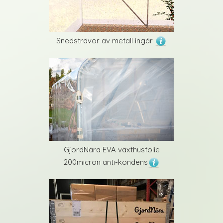
Snedsträvor av metall ingår
GjordNära EVA växthusfolie
200micron anti-kondens