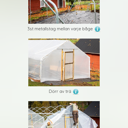
3st metallstag mellan varje båge
Dörr av trä