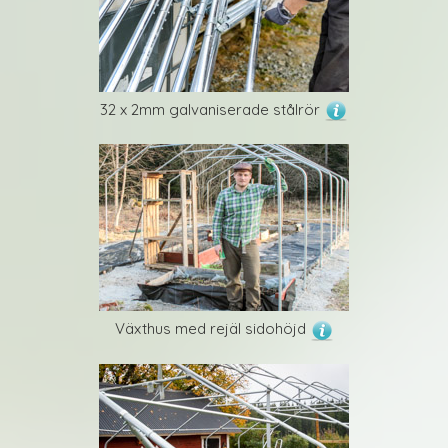
32 x 2mm galvaniserade stålrör
Växthus med rejäl sidohöjd