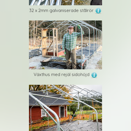
32 x 2mm galvaniserade stålrör
Växthus med rejäl sidohöjd