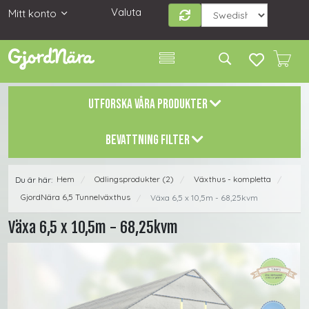
Valuta
Mitt konto
UTFORSKA VÅRA PRODUKTER
BEVATTNING FILTER
Hem
Odlingsprodukter (2)
Växthus - kompletta
Du är här:
/
/
/
GjordNära 6,5 Tunnelväxthus
Växa 6,5 x 10,5m - 68,25kvm
/
Växa 6,5 x 10,5m - 68,25kvm