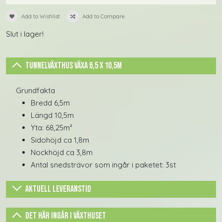
Add to Wishlist
Add to Compare
Slut i lager!
Tunnelväxthus Växa 6,5 x 10,5m
Grundfakta
Bredd 6,5m
Längd 10,5m
Yta: 68,25m²
Sidohöjd ca 1,8m
Nockhöjd ca 3,8m
Antal snedsträvor som ingår i paketet: 3st
Aktuell Leveranstid
Normal leveranstid:
Normalt tar det ca 1-2 veckor att
Det här ingår i växthuset