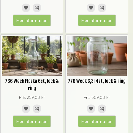
Mer information
Mer information
766 Weck Flaska 6st, lock &
776 Weck 3,3l 4st, lock & ring
ring
Pris
259,00 kr
Pris
509,00 kr
Mer information
Mer information