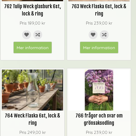
762 Tulip Weck glasburk 6st,
763 Weck Flaska 6st, lock &
lock & ring
ring
Pris
189,00 kr
Pris
239,00 kr
Mer information
Mer information
764 Weck Flaska 6st, lock &
766 frågor och svar om
ring
grönsaksodling
Pris
249,00 kr
Pris
239,00 kr