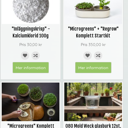
"Inläggningskrisp" -
"Microgreens" + "Regrow"
Kalciumklorid 100g
Komplett Startkit
Pris
30,00 kr
Pris
350,00 kr
Mer information
Mer information
"Microgreens" Komplett
080 Mold Weck glasburk 12st,