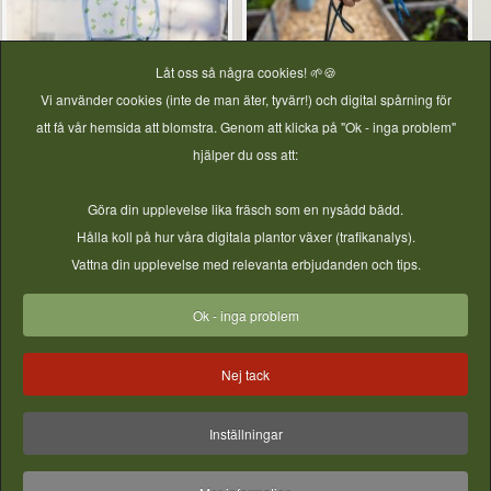
Låt oss så några cookies! 🌱🍪
8st monterade droppspjut
8st monterade droppspjut
Vi använder cookies (inte de man äter, tyvärr!) och digital spårning för
fyrvägs
tvågvägs
att få vår hemsida att blomstra. Genom att klicka på "Ok - inga problem"
Pris
79,00 kr
Pris
79,00 kr
hjälper du oss att:
Göra din upplevelse lika fräsch som en nysådd bädd.
Mer information
Mer information
Hålla koll på hur våra digitala plantor växer (trafikanalys).
Vattna din upplevelse med relevanta erbjudanden och tips.
Ok - inga problem
1
2
3
4
5
6
7
8
Nej tack
9
10
Nästa
Sista
Inställningar
© 2026 Vireta AB - GjordNära Tunnelväxthus. All Rights