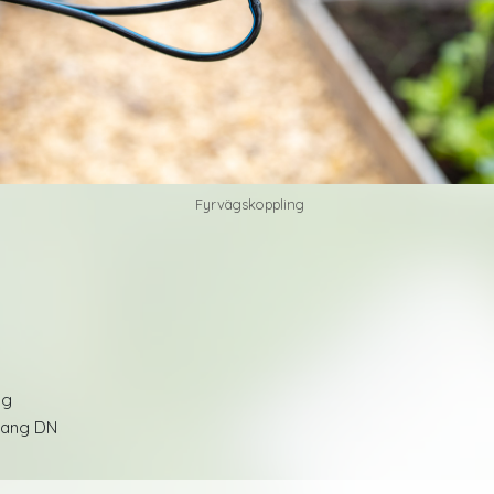
Fyrvägskoppling
ng
lang DN