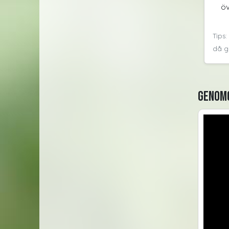
öv
Tips
då gå
Genomg