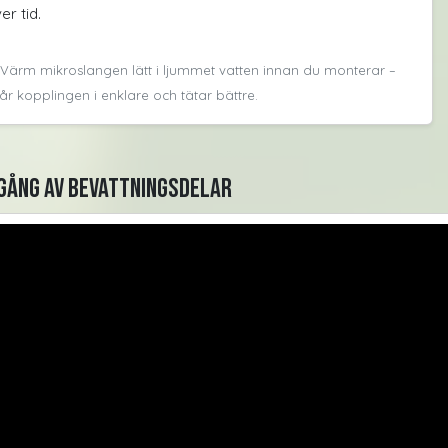
er tid.
: Värm mikroslangen lätt i ljummet vatten innan du monterar –
r kopplingen i enklare och tätar bättre.
ång av bevattningsdelar