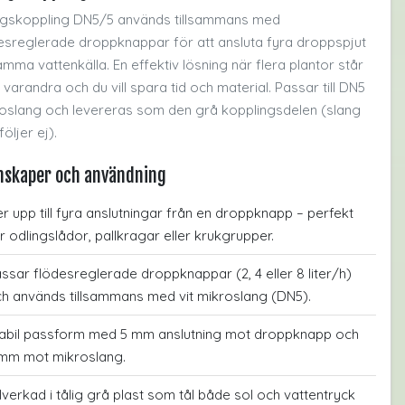
gskoppling DN5/5 används tillsammans med
esreglerade droppknappar för att ansluta fyra droppspjut
 samma vattenkälla. En effektiv lösning när flera plantor står
 varandra och du vill spara tid och material. Passar till DN5
oslang och levereras som den grå kopplingsdelen (slang
öljer ej).
nskaper och användning
r upp till fyra anslutningar från en droppknapp – perfekt
r odlingslådor, pallkragar eller krukgrupper.
ssar flödesreglerade droppknappar (2, 4 eller 8 liter/h)
h används tillsammans med vit mikroslang (DN5).
abil passform med 5 mm anslutning mot droppknapp och
mm mot mikroslang.
llverkad i tålig grå plast som tål både sol och vattentryck