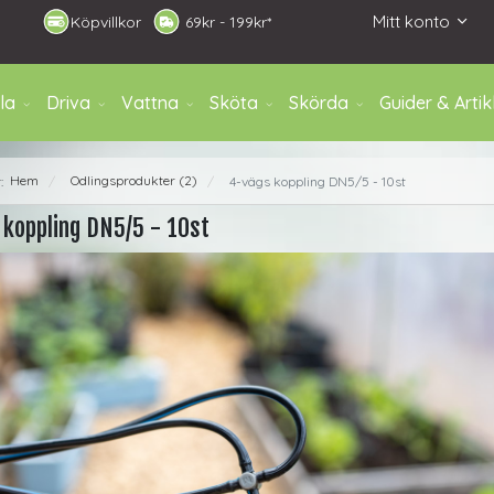
Mitt konto
Köpvillkor
6
9kr - 199kr*
la
Driva
Vattna
Sköta
Skörda
Guider & Artik
Hem
Odlingsprodukter (2)
r:
4-vägs koppling DN5/5 - 10st
/
/
 koppling DN5/5 - 10st