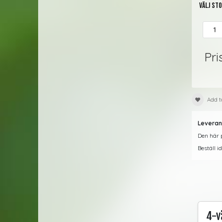
Välj st
Pri
Add t
Leveran
Den här p
Beställ i
4-v