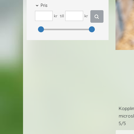
Pris
kr
till
kr
Koppli
micros
5/5