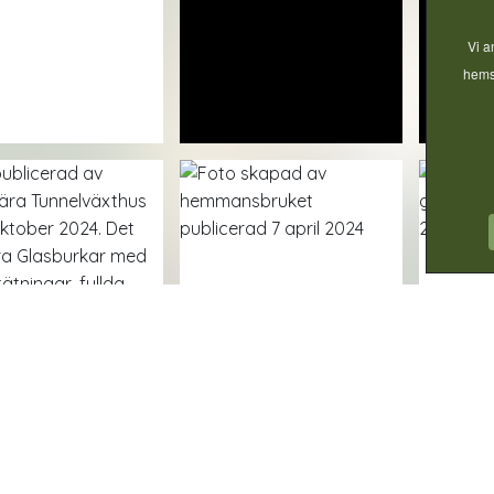
Vi a
hemsi