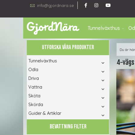
info@gjordnara.se
Tunnelväxthus
Od
UTFORSKA VÅRA PRODUKTER
Du är hä
Tunnelväxthus
4-vägs
Odla
Driva
Vattna
Sköta
Skörda
Guider & Artiklar
BEVATTNING FILTER