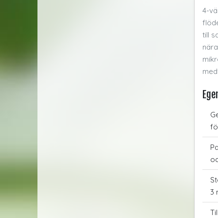
4-vä
flöd
till
nära
mikr
medf
Ege
Ge
fö
Pa
oc
St
3 
Ti