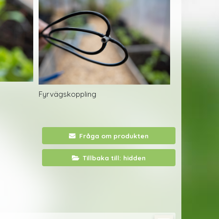
Fyrvägskoppling
Fråga om produkten
Tillbaka till: hidden