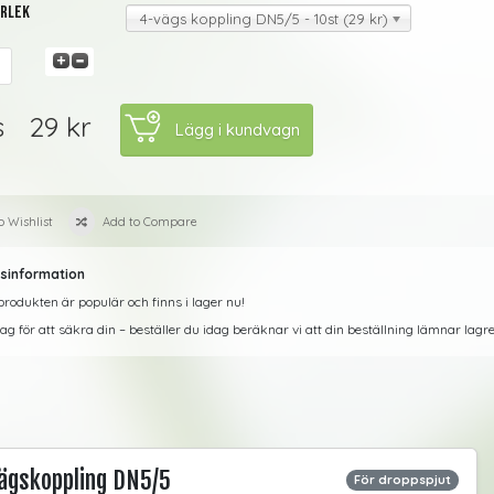
orlek
4-vägs koppling DN5/5 - 10st (29 kr)
29 kr
s
o Wishlist
Add to Compare
sinformation
rodukten är populär och finns i lager nu!
dag för att säkra din – beställer du idag beräknar vi att din beställning lämnar la
ägskoppling DN5/5
För droppspjut