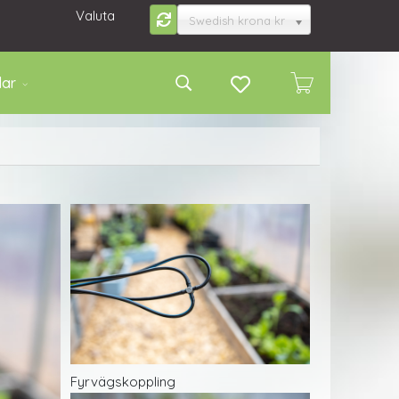
Valuta
Swedish krona kr
lar
Fyrvägskoppling