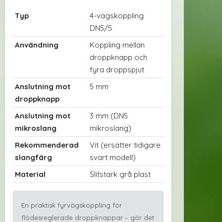
Typ
4-vägskoppling
DN5/5
Användning
Koppling mellan
droppknapp och
fyra droppspjut
Anslutning mot
5 mm
droppknapp
Anslutning mot
3 mm (DN5
mikroslang
mikroslang)
Rekommenderad
Vit (ersätter tidigare
slangfärg
svart modell)
Material
Slitstark grå plast
En praktisk fyrvägskoppling för
flödesreglerade droppknappar – gör det