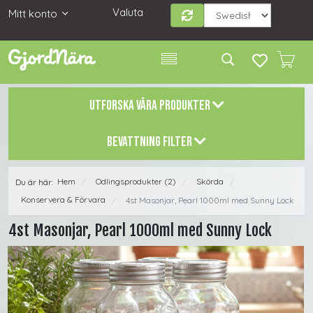
Valuta
Mitt konto
UTFORSKA VÅRA PRODUKTER
BEVATTNING FILTER
Hem
Odlingsprodukter (2)
Skörda
Du är här:
/
/
/
Konservera & Förvara
4st Masonjar, Pearl 1000ml med Sunny Lock
/
4st Masonjar, Pearl 1000ml med Sunny Lock