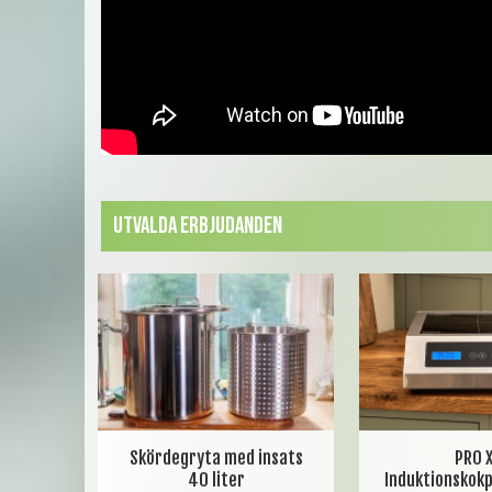
Utvalda erbjudanden
Skördegryta med insats
PRO 
40 liter
Induktionskok