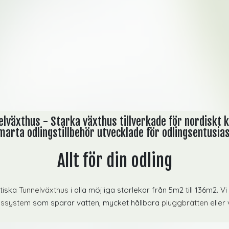
lväxthus - Starka växthus tillverkade för nordiskt 
arta odlingstillbehör utvecklade för odlingsentusia
Allt för din odling
stiska
Tunnelväxthus
i alla möjliga storlekar från 5m2 till 136m2. V
gssystem
som sparar vatten, mycket hållbara
pluggbrätten
eller