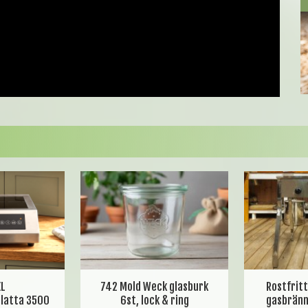
XL
742 Mold Weck glasburk
Rostfrit
platta 3500
6st, lock & ring
gasbränn