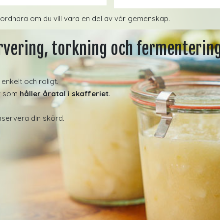
ordnära om du vill vara en del av vår gemenskap.
rvering, torkning och fermenterin
enkelt och roligt.
at som
håller åratal i skafferiet
.
onservera din skörd.