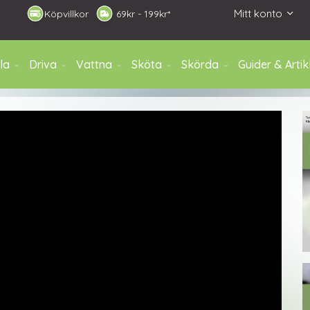
Mitt konto
Köpvillkor
6
9kr - 199kr*
la
Driva
Vattna
Sköta
Skörda
Guider & Artik