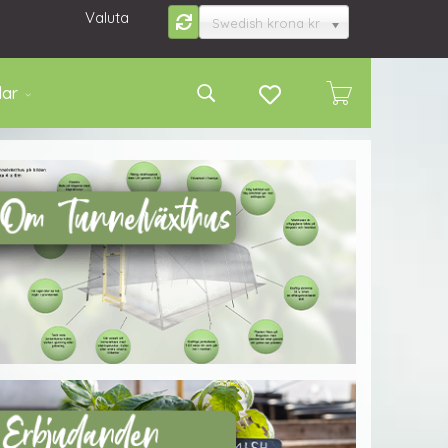
Valuta
Swedish krona kr
lar