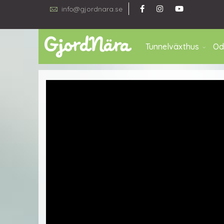
info@gjordnara.se
Tunnelväxthus
Od