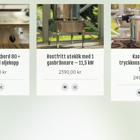
kbord 80 ×
Rostfritt utekök med 1
Kas
 oljekopp
gasbrännare – 11,5 kW
tryckkons
0 kr
2390,00 kr
249