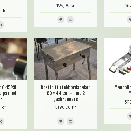
199,00 kr
369
0 kr
-10-15PSI
Rostfritt stekbordspaket
Mandolin
spipa med
80 × 44 cm – med 2
M
er
gasbrännare
399
 kr
5190,00 kr