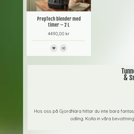
PrepTech blender med
timer – 2 L
4490,00 kr
Tunne
& Sm
Hos oss på GjordNära hittar du inte bara fanta
odling. Kolla in våra
bevattnin