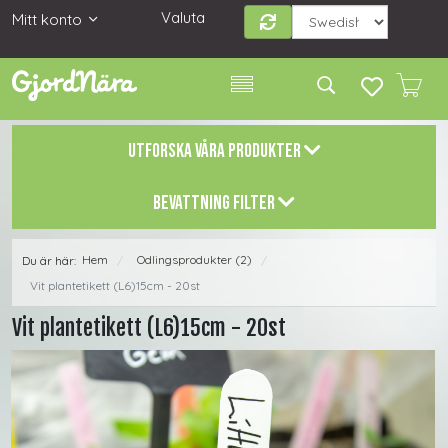
Valuta
Mitt konto
UTFORSKA VÅRA PRODUKTER
BEVATTNING FILTER
Hem
Odlingsprodukter (2)
Du är här:
/
/
Vit plantetikett (L6)15cm - 20st
Vit plantetikett (L6)15cm - 20st