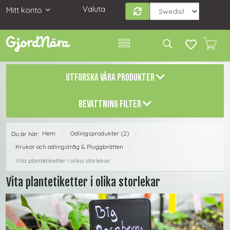
Valuta
Mitt konto
UTFORSKA VÅRA PRODUKTER
BEVATTNING FILTER
Hem
Odlingsprodukter (2)
Du är här:
/
/
Krukor och odlingstråg & Pluggbrätten
/
Vita plantetiketter i olika storlekar
Vita plantetiketter i olika storlekar