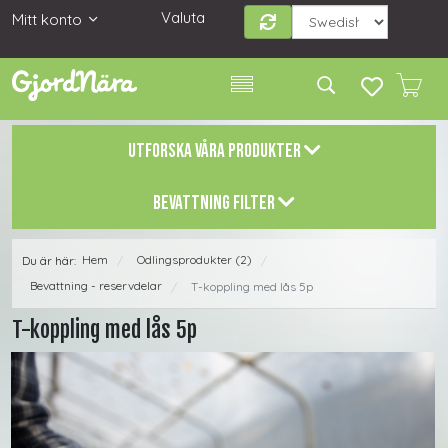
Valuta
Mitt konto
UTFORSKA VÅRA PRODUKTER
BEVATTNING FILTER
Hem
Odlingsprodukter (2)
Du är här:
/
/
Bevattning - reservdelar
T-koppling med lås 5p
/
T-koppling med lås 5p