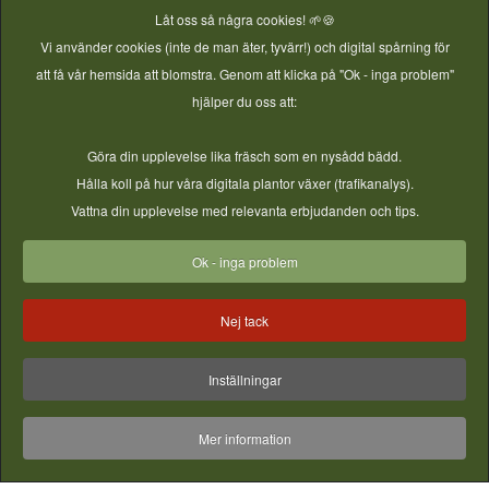
Låt oss så några cookies! 🌱🍪
Vi använder cookies (inte de man äter, tyvärr!) och digital spårning för
att få vår hemsida att blomstra. Genom att klicka på "Ok - inga problem"
hjälper du oss att:
Göra din upplevelse lika fräsch som en nysådd bädd.
Droppslang 150m
DN16 matarledning 20m
Hålla koll på hur våra digitala plantor växer (trafikanalys).
Vattna din upplevelse med relevanta erbjudanden och tips.
Ok - inga problem
Nej tack
Inställningar
Mer information
Röravslutsplugg DN16 med
Anslutningspaket med lås