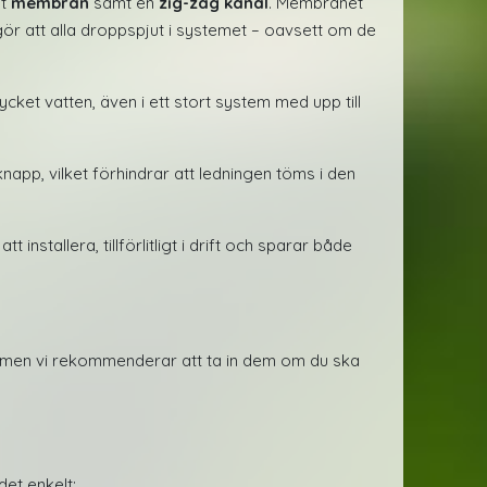
gt
membran
samt en
zig-zag kanal
. Membranet
 gör att alla droppspjut i systemet – oavsett om de
ycket vatten, även i ett stort system med upp till
app, vilket förhindrar att ledningen töms i den
tallera, tillförlitligt i drift och sparar både
ar, men vi rekommenderar att ta in dem om du ska
det enkelt: