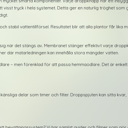
 mycket smarta komponenter. Varje droppknapp har ett inbyg
ett visst tryck i hela systemet. Detta ger en naturlig tröghet som
digt.
tabil vattentillförsel. Resultatet blir att alla plantor får lika m
sig när det stängs av. Membranet stänger effektivt varje droppkn
ationer där matarledningen kan innehålla stora mängder vatten.
 – men förenklad för att passa hemmaodlare. Det är enkelt att ins
in känsliga delar som timer och filter. Droppspjuten kan sitta kv
ar ett bevattningssystem? Vi har samlat guider och filmer som gör 