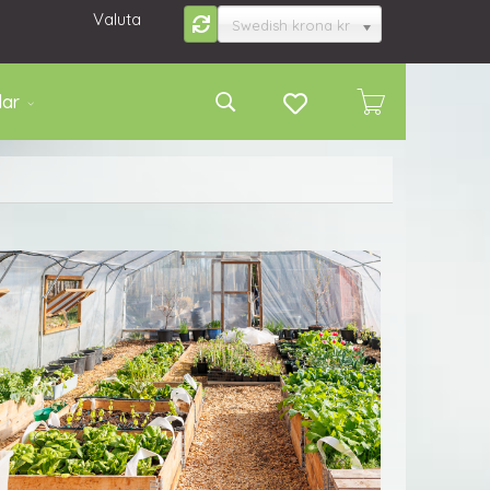
Valuta
Swedish krona kr
lar