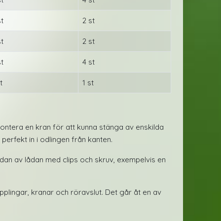
st
2 st
st
2 st
st
4 st
t
1 st
montera en kran för att kunna stänga av enskilda
erfekt in i odlingen från kanten.
idan av lådan med clips och skruv, exempelvis en
lingar, kranar och röravslut. Det går åt en av