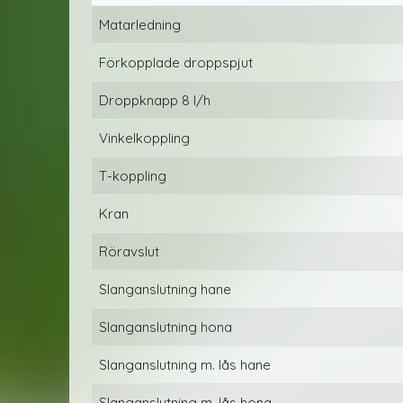
Matarledning
Förkopplade droppspjut
Droppknapp 8 l/h
Vinkelkoppling
T-koppling
Kran
Röravslut
Slanganslutning hane
Slanganslutning hona
Slanganslutning m. lås hane
Slanganslutning m. lås hona