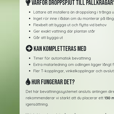
Varför droppspjut till pallkragar
Lättare att installera än droppslang i trånga
Inget rör inne i lådan om du monterar på lån
Flexibelt att bygga ut och flytta vid behov
Ger exakt vattning där plantan står
Går att bygga ut
Kan kompletteras med
Timer för automatisk bevattning
Extra matarledning om odlingen ligger långt 
Fler T-kopplingar, vinkelkopplingar och avsl
Hur fungerar det?
Det här bevattningssystemet ansluts antingen direk
rekommenderar vi starkt att du placerar ett
130 m
igensättning.