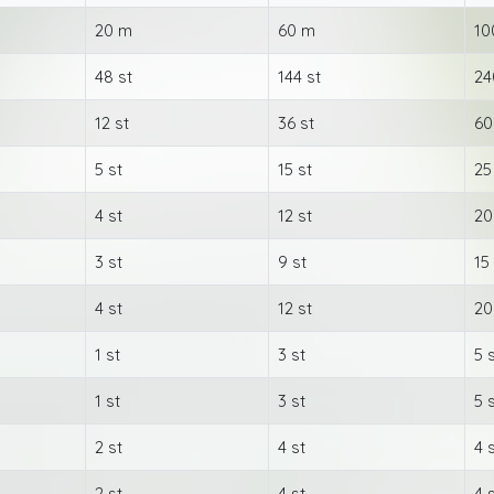
20 m
60 m
10
48 st
144 st
24
12 st
36 st
60
5 st
15 st
25
4 st
12 st
20
3 st
9 st
15
4 st
12 st
20
1 st
3 st
5 
1 st
3 st
5 
2 st
4 st
4 
2 st
4 st
4 