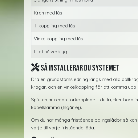
Kran med lås
T-koppling med lås
Vinkelkoppling med lås
Litet hålverktyg
Så installerar du systemet
Dra en grundstamsledning längs med alla pallkraga
kragar, och en vinkelkoppling för att komma upp 
Spjuten är redan förkopplade – du trycker bara in
kabelklämma (Ingår ej).
Om du har många fristående odlingslådor så kan d
varje till varje fristående låda.