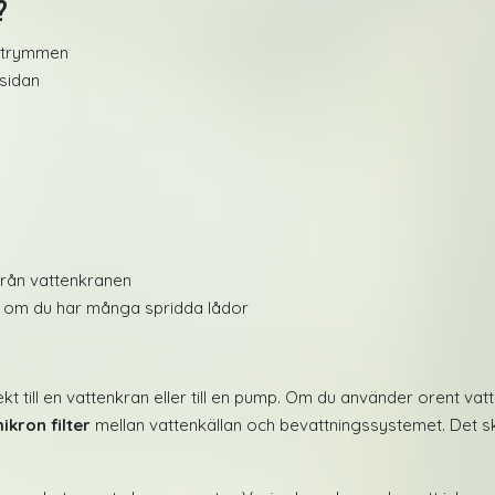
?
 utrymmen
gsidan
från vattenkranen
ut om du har många spridda lådor
t till en vattenkran eller till en pump. Om du använder orent vat
ikron filter
mellan vattenkällan och bevattningssystemet. Det 