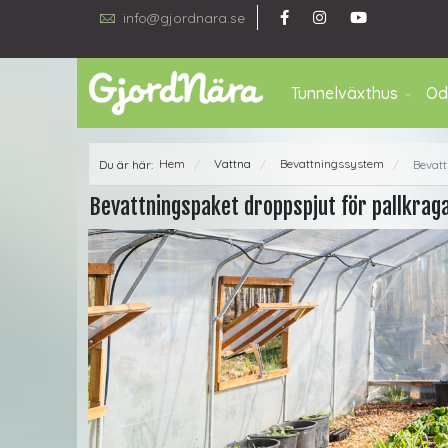
info@gjordnara.se
Tunnelväxthus
Od
Hem
Vattna
Bevattningssystem
Du är här:
Bevatt
/
/
/
Bevattningspaket droppspjut för pallkrag