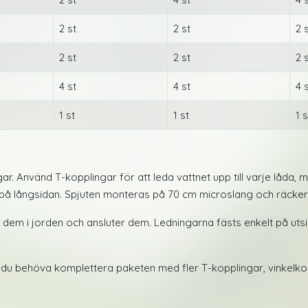
2 st
2 st
2 
2 st
2 st
2 
4 st
4 st
4 
1 st
1 st
1 s
r. Använd T-kopplingar för att leda vattnet upp till varje låda, 
på långsidan. Spjuten monteras på 70 cm microslang och räcker p
 dem i jorden och ansluter dem. Ledningarna fästs enkelt på uts
u behöva komplettera paketen med fler T-kopplingar, vinkelkopp