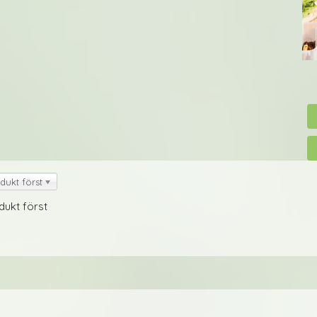
dukt först
dukt först