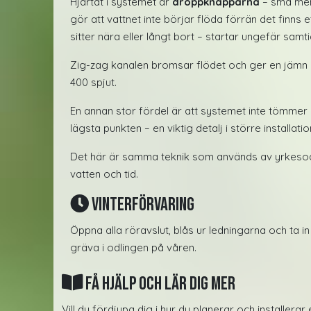
Hjärtat i systemet är
droppknapparna
– små men
gör att vattnet inte börjar flöda förrän det finns 
sitter nära eller långt bort – startar ungefär samti
Zig-zag kanalen bromsar flödet och ger en jämn och s
400 spjut.
En annan stor fördel är att systemet inte tömmer 
lägsta punkten – en viktig detalj i större install
Det här är samma teknik som används av yrkesodlare
vatten och tid.
Vinterförvaring
Öppna alla röravslut, blås ur ledningarna och ta 
gräva i odlingen på våren.
Få hjälp och lär dig mer
Vill du fördjupa dig i hur du planerar och installer