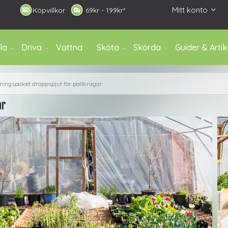
Mitt konto
Köpvillkor
6
9kr - 199kr*
la
Driva
Vattna
Sköta
Skörda
Guider & Artik
ningspaket droppspjut för pallkragar
ar