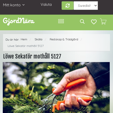
Valuta
Mitt konto
Hem
Sköta
Redskap & Trädgård
Du är här:
/
/
/
Löwe Sekatör mothåll 5127
Löwe Sekatör mothåll 5127