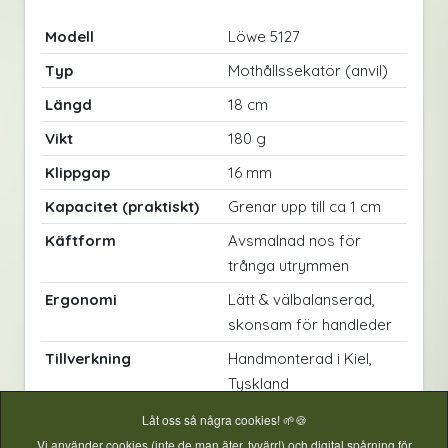
Modell
Löwe 5127
Typ
Mothållssekatör (anvil)
Längd
18 cm
Vikt
180 g
Klippgap
16 mm
Kapacitet (praktiskt)
Grenar upp till ca 1 cm
Käftform
Avsmalnad nos för
trånga utrymmen
Ergonomi
Lätt & välbalanserad,
skonsam för handleder
Tillverkning
Handmonterad i Kiel,
Tyskland
Reservdelar
Kompatibel med
Låt oss så några cookies! 🌱🍪
reservskär 5021/B
Vi använder cookies (inte de man äter, tyvärr!) och digital spårning för