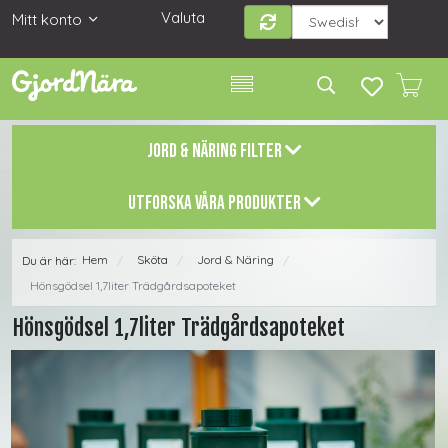
Valuta
Mitt konto
JORD & NÄRING FILTER
UTFORSKA VÅRA PRODUKTER
Hem
Sköta
Jord & Näring
Du är här:
/
/
/
Hönsgödsel 1,7liter Trädgårdsapoteket
Hönsgödsel 1,7liter Trädgårdsapoteket