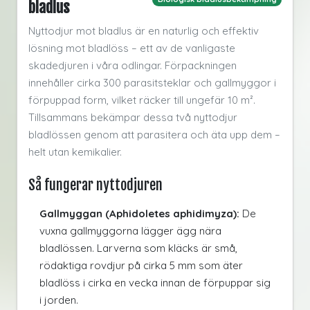
bladlus
Nyttodjur mot bladlus är en naturlig och effektiv
lösning mot bladlöss – ett av de vanligaste
skadedjuren i våra odlingar. Förpackningen
innehåller cirka 300 parasitsteklar och gallmyggor i
förpuppad form, vilket räcker till ungefär 10 m².
Tillsammans bekämpar dessa två nyttodjur
bladlössen genom att parasitera och äta upp dem –
helt utan kemikalier.
Så fungerar nyttodjuren
Gallmyggan (Aphidoletes aphidimyza):
De
vuxna gallmyggorna lägger ägg nära
bladlössen. Larverna som kläcks är små,
rödaktiga rovdjur på cirka 5 mm som äter
bladlöss i cirka en vecka innan de förpuppar sig
i jorden.