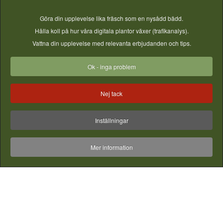
dygnet runt för friska växter.
Göra din upplevelse lika fräsch som en nysådd bädd.
Hålla koll på hur våra digitala plantor växer (trafikanalys).
Vattna din upplevelse med relevanta erbjudanden och tips.
Inspiration och tips från vår community
Ok - inga problem
Nej tack
Inställningar
Mer information