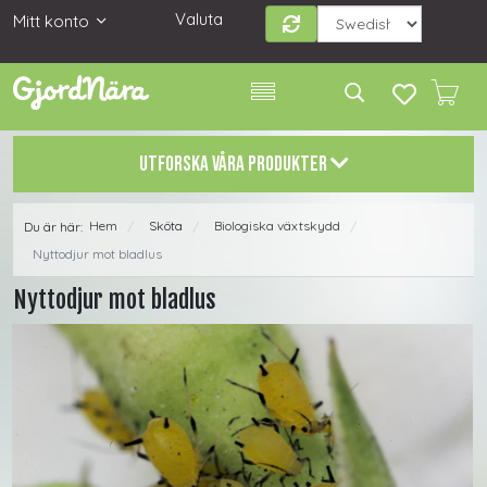
Valuta
Mitt konto
UTFORSKA VÅRA PRODUKTER
Hem
Sköta
Biologiska växtskydd
Du är här:
/
/
/
Nyttodjur mot bladlus
Nyttodjur mot bladlus