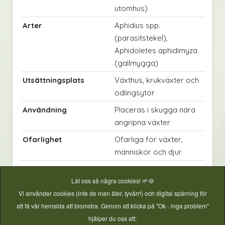
utomhus)
Arter
Aphidius spp.
(parasitstekel),
Aphidoletes aphidimyza
(gallmygga)
Utsättningsplats
Växthus, krukväxter och
odlingsytor
Användning
Placeras i skugga nära
angripna växter
Ofarlighet
Ofarliga för växter,
människor och djur
Leveransrestriktion
Skickas ej till Norge
Låt oss så några cookies! 🌱🍪
Vi använder cookies (inte de man äter, tyvärr!) och digital spårning för
Ett naturligt och hållbart sätt att bekämpa bladlöss
att få vår hemsida att blomstra. Genom att klicka på "Ok - inga problem"
– med parasitsteklar och gallmyggor som arbetar
hjälper du oss att: