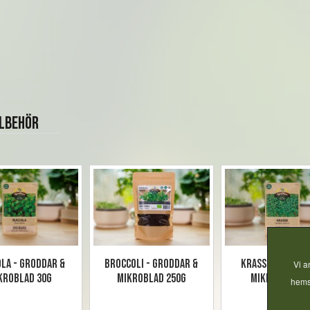
llbehör
la - Groddar &
Broccoli - Groddar &
Krasse - Grodd
Vi a
kroblad 30g
mikroblad 250g
mikroblad 30
hemsi