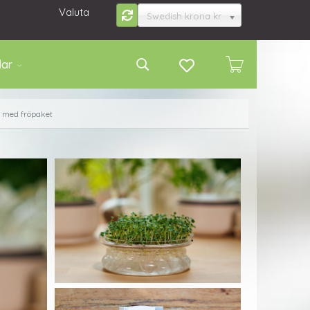
Valuta
Swedish krona kr
lar
s med fröpaket