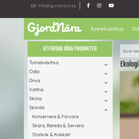
info@gjordnara.se
Tunnelväxthus
Od
UTFORSKA VÅRA PRODUKTER
Du är hä
Tunnelväxthus
Ekologi
Odla
Driva
Vattna
Sköta
Skörda
Konservera & Förvara
Skära, Bereda & Servera
Storkok & Kokkärl