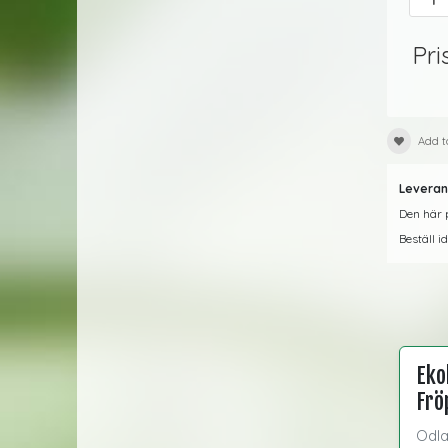
Pri
Add t
Leveran
Den här p
Beställ i
Eko
Frö
Odla