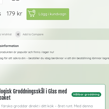
179 kr
s
o Wishlist
Add to Compare
sinformation
rodukten är populär och finns i lager nu!
dag för att säkra din – beställer du idag beräknar vi att din beställning lämnar lag
logisk Groddningsskål i Glas med
Hållbar groddning
paket
 färska groddar direkt i ditt kök – året runt. Med denna