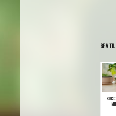
Bra ti
Rucco
mi