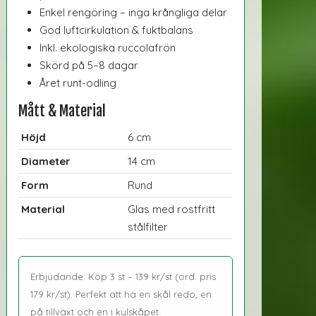
Enkel rengöring – inga krångliga delar
God luftcirkulation & fuktbalans
Inkl. ekologiska ruccolafrön
Skörd på 5–8 dagar
Året runt-odling
Mått & Material
Höjd
6 cm
Diameter
14 cm
Form
Rund
Material
Glas med rostfritt
stålfilter
Erbjudande: Köp 3 st – 139 kr/st (ord. pris
179 kr/st). Perfekt att ha en skål redo, en
på tillväxt och en i kylskåpet.