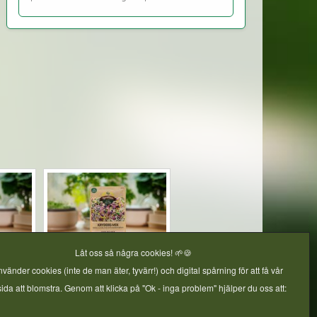
Låt oss så några cookies! 🌱🍪
ar &
Kryddig salladsmix -
nvänder cookies (inte de man äter, tyvärr!) och digital spårning för att få vår
g
Groddar & mikroblad 30g
da att blomstra. Genom att klicka på "Ok - inga problem" hjälper du oss att: