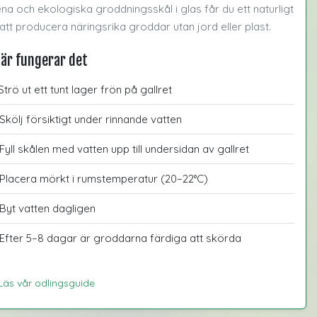
rena och ekologiska groddningsskål i glas får du ett naturligt
 att producera näringsrika groddar utan jord eller plast.
här fungerar det
Strö ut ett tunt lager frön på gallret
Skölj försiktigt under rinnande vatten
Fyll skålen med vatten upp till undersidan av gallret
Placera mörkt i rumstemperatur (20–22°C)
Byt vatten dagligen
Efter 5–8 dagar är groddarna färdiga att skörda
Läs vår odlingsguide