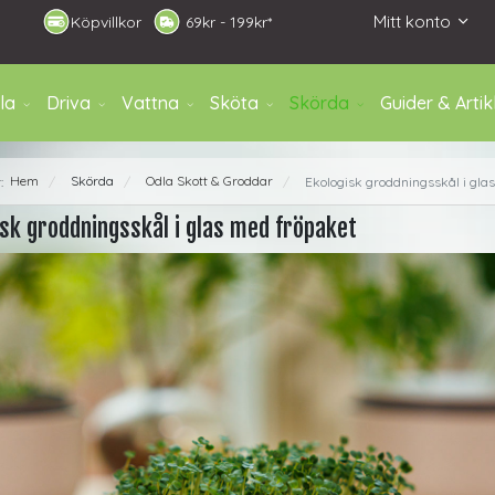
Mitt konto
Köpvillkor
6
9kr - 199kr*
la
Driva
Vattna
Sköta
Skörda
Guider & Artik
Hem
Skörda
Odla Skott & Groddar
r:
Ekologisk groddningsskål i gla
/
/
/
sk groddningsskål i glas med fröpaket