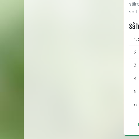
stil
sätt
Så 