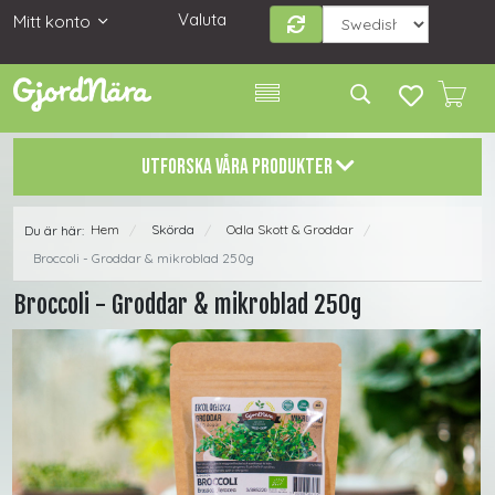
Valuta
Mitt konto
UTFORSKA VÅRA PRODUKTER
Hem
Skörda
Odla Skott & Groddar
Du är här:
/
/
/
Broccoli - Groddar & mikroblad 250g
Broccoli - Groddar & mikroblad 250g