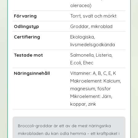
oleracea)
Förvaring
Torrt, svalt och mörkt
Odlingstyp
Groddar, mikroblad
Certifiering
Ekologiska,
livsmedelsgodkända
Testade mot
Salmonella, Listeria,
E.coli, Ehec
Näringsinnehåll
Vitaminer: A, B, C, E, K
Makroelement: Kalcium,
magnesium, fosfor
Mikroelement: Järn,
koppar, zink
Broccoli-groddar är ett av de mest näringsrika
mikrobladen du kan odla hemma – ett kraftpaket i