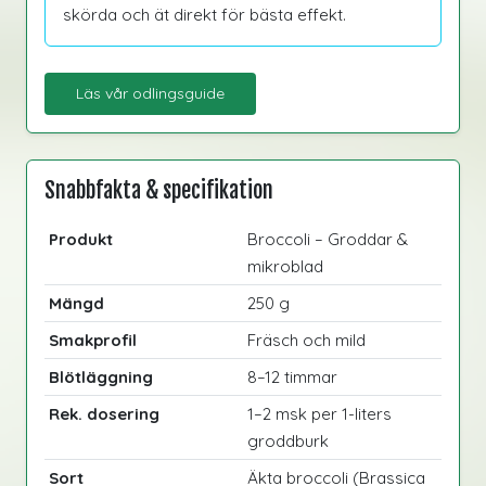
skörda och ät direkt för bästa effekt.
Läs vår odlingsguide
Snabbfakta & specifikation
Produkt
Broccoli – Groddar &
mikroblad
Mängd
250 g
Smakprofil
Fräsch och mild
Blötläggning
8–12 timmar
Rek. dosering
1–2 msk per 1-liters
groddburk
Sort
Äkta broccoli (Brassica