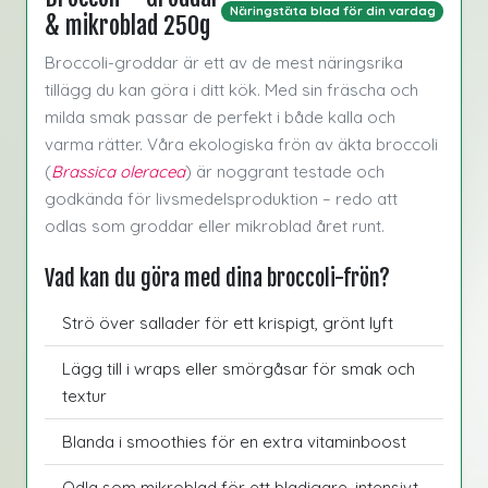
Näringstäta blad för din vardag
& mikroblad 250g
Broccoli-groddar är ett av de mest näringsrika
tillägg du kan göra i ditt kök. Med sin fräscha och
milda smak passar de perfekt i både kalla och
varma rätter. Våra ekologiska frön av äkta broccoli
(
Brassica oleracea
) är noggrant testade och
godkända för livsmedelsproduktion – redo att
odlas som groddar eller mikroblad året runt.
Vad kan du göra med dina broccoli-frön?
Strö över sallader för ett krispigt, grönt lyft
Lägg till i wraps eller smörgåsar för smak och
textur
Blanda i smoothies för en extra vitaminboost
Odla som mikroblad för ett bladigare, intensivt