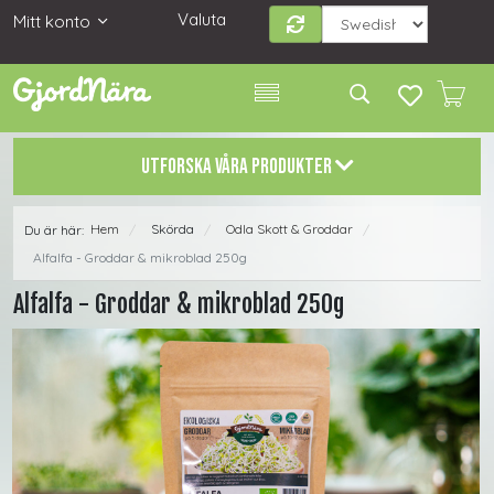
Valuta
Mitt konto
UTFORSKA VÅRA PRODUKTER
Hem
Skörda
Odla Skott & Groddar
Du är här:
/
/
/
Alfalfa - Groddar & mikroblad 250g
Alfalfa - Groddar & mikroblad 250g