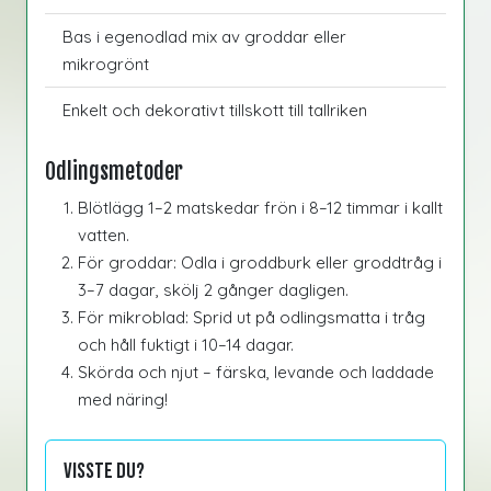
Bas i egenodlad mix av groddar eller
mikrogrönt
Enkelt och dekorativt tillskott till tallriken
Odlingsmetoder
Blötlägg 1–2 matskedar frön i 8–12 timmar i kallt
vatten.
För groddar: Odla i groddburk eller groddtråg i
3–7 dagar, skölj 2 gånger dagligen.
För mikroblad: Sprid ut på odlingsmatta i tråg
och håll fuktigt i 10–14 dagar.
Skörda och njut – färska, levande och laddade
med näring!
Visste du?