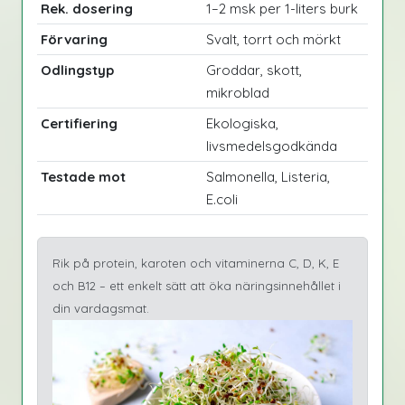
Rek. dosering
1–2 msk per 1-liters burk
Förvaring
Svalt, torrt och mörkt
Odlingstyp
Groddar, skott,
mikroblad
Certifiering
Ekologiska,
livsmedelsgodkända
Testade mot
Salmonella, Listeria,
E.coli
Rik på protein, karoten och vitaminerna C, D, K, E
och B12 – ett enkelt sätt att öka näringsinnehållet i
din vardagsmat.