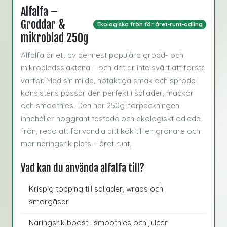
Alfalfa –
Groddar &
Ekologiska frön för året-runt-odling
mikroblad 250g
Alfalfa är ett av de mest populära grodd- och
mikrobladssläktena – och det är inte svårt att förstå
varför. Med sin milda, nötaktiga smak och spröda
konsistens passar den perfekt i sallader, mackor
och smoothies. Den här 250g-förpackningen
innehåller noggrant testade och ekologiskt odlade
frön, redo att förvandla ditt kök till en grönare och
mer näringsrik plats – året runt.
Vad kan du använda alfalfa till?
Krispig topping till sallader, wraps och
smörgåsar
Näringsrik boost i smoothies och juicer