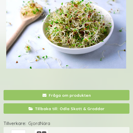
Fråga om produkten
Tillbaka till: Odla Skott & Groddar
Tillverkare:
GjordNära