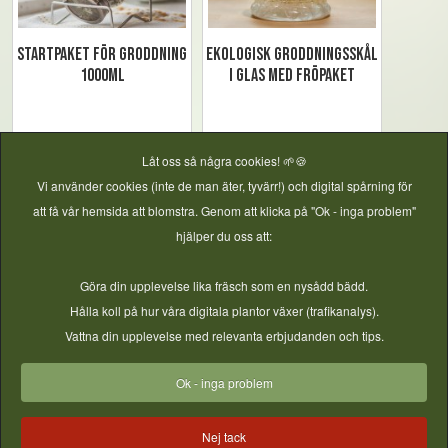
Startpaket för groddning
Ekologisk groddningsskål
1000ml
i glas med fröpaket
Låt oss så några cookies! 🌱🍪
Vi använder cookies (inte de man äter, tyvärr!) och digital spårning för
att få vår hemsida att blomstra. Genom att klicka på "Ok - inga problem"
hjälper du oss att:
Göra din upplevelse lika fräsch som en nysådd bädd.
Hålla koll på hur våra digitala plantor växer (trafikanalys).
Vattna din upplevelse med relevanta erbjudanden och tips.
Mikrobladstråg
Ok - inga problem
Nej tack