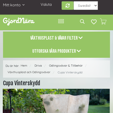
Valuta
Mitt konto
VÄXTHUSPLAST & VÄVAR FILTER
UTFORSKA VÅRA PRODUKTER
Hem
Driva
Odlingsvävar & Tillbehör
Du är här:
/
/
/
Växthusplast och Odlingsvävar
Cupa Vinterskydd
/
Cupa Vinterskydd