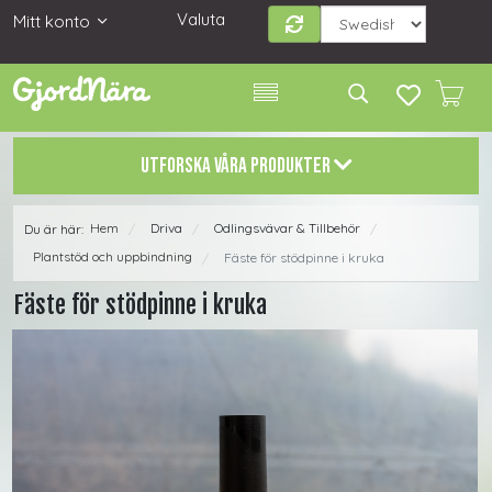
Valuta
Mitt konto
UTFORSKA VÅRA PRODUKTER
Hem
Driva
Odlingsvävar & Tillbehör
Du är här:
/
/
/
Plantstöd och uppbindning
Fäste för stödpinne i kruka
/
Fäste för stödpinne i kruka