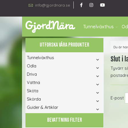
info@gjordnara.se
Tunnelväxthus
Od
UTFORSKA VÅRA PRODUKTER
Du är hä
Tunnelväxthus
Slut i l
Odla
Tyvärr s
Driva
postadres
Vattna
Sköta
E-post
Skörda
Guider & Artiklar
BEVATTNING FILTER