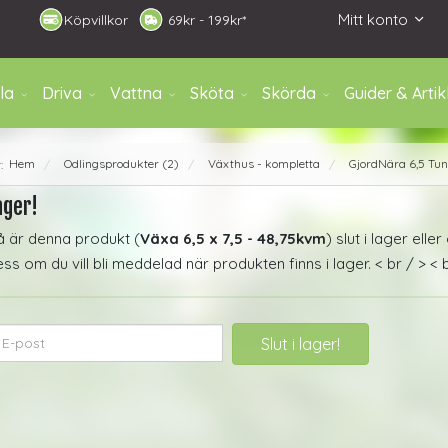
Mitt konto
Köpvillkor
6
9kr - 199kr*
la
Driva
Vattna
Sköta
Skörda
Guider & Artik
Hem
Odlingsprodukter (2)
Växthus - kompletta
GjordNära 6,5 Tu
r:
/
/
/
ager!
å är denna produkt (
Växa 6,5 x 7,5 - 48,75kvm
) slut i lager elle
s om du vill bli meddelad när produkten finns i lager. < br / > < b