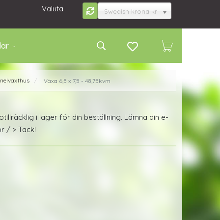
Valuta
Swedish krona kr
lar
nnelväxthus
Växa 6,5 x 7,5 - 48,75kvm
/
r otillräcklig i lager för din beställning. Lämna din e-
r / > Tack!