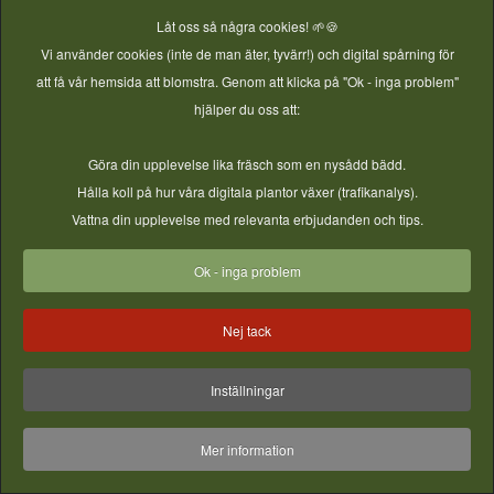
Låt oss så några cookies! 🌱🍪
Vi använder cookies (inte de man äter, tyvärr!) och digital spårning för
att få vår hemsida att blomstra. Genom att klicka på "Ok - inga problem"
E-post
hjälper du oss att:
Göra din upplevelse lika fräsch som en nysådd bädd.
Hålla koll på hur våra digitala plantor växer (trafikanalys).
Vattna din upplevelse med relevanta erbjudanden och tips.
© 2026 Vireta AB - GjordNära Tunnelväxthus. All Rights
Reserved.
Ok - inga problem
Nej tack
Inställningar
Mer information