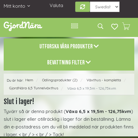
Valuta
Mitt konto
UTFORSKA VÅRA PRODUKTER
BEVATTNING FILTER
Hem
Odlingsprodukter (2)
Växthus - kompletta
Du är här:
/
/
/
GjordNära 6,5 Tunnelväxthus
Växa 6,5 x 19,5m - 126,75kvm
/
Slut i lager!
Tyvärr så är denna produkt (
Växa 6,5 x 19,5m - 126,75kvm
)
slut i lager eller otillräcklig i lager för din beställning. Lämna
din e-postadress om du vill bli meddelad när produkten finns
i lager. < br / > < br / > Tack!