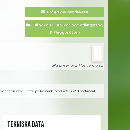
Fråga om produkten
Tillbaka till: Krukor och odlingstråg
& Pluggbrätten
alla priser är inklusive moms
menderar att du tittar på liknande produkter i vårt sortiment.
Tekniska data