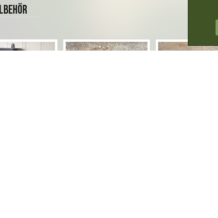
llbehör
Odlingstråg modell 50
Botten till Qui
tyrd termostat