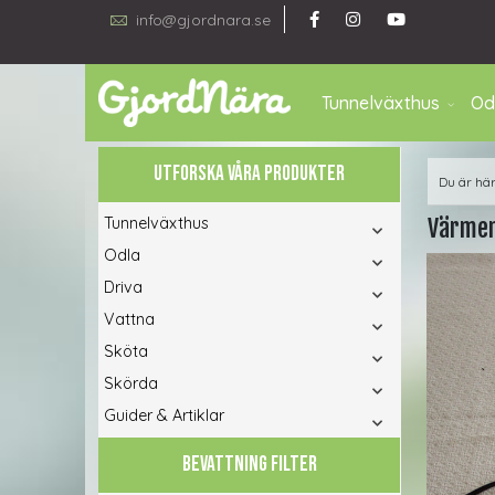
info@gjordnara.se
Tunnelväxthus
Od
UTFORSKA VÅRA PRODUKTER
Du är hä
Tunnelväxthus
Värmem
Odla
Driva
Vattna
Sköta
Skörda
Guider & Artiklar
BEVATTNING FILTER