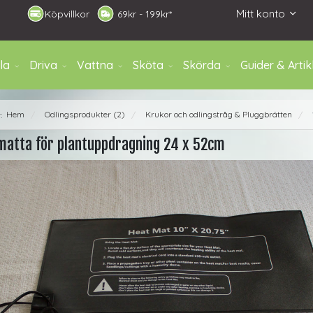
Mitt konto
Köpvillkor
6
9kr - 199kr*
la
Driva
Vattna
Sköta
Skörda
Guider & Artik
Hem
Odlingsprodukter (2)
Krukor och odlingstråg & Pluggbrätten
r:
/
/
/
atta för plantuppdragning 24 x 52cm