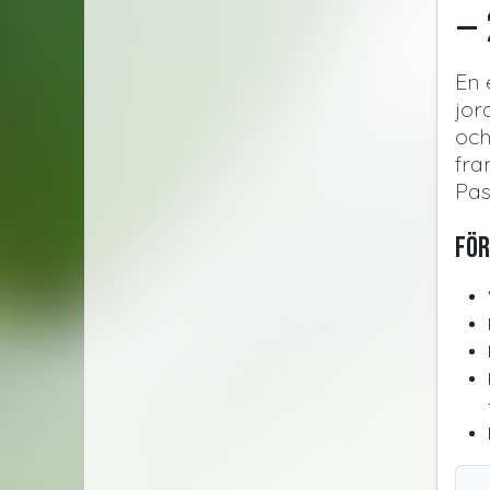
– 
En 
jor
och
fra
Pas
För