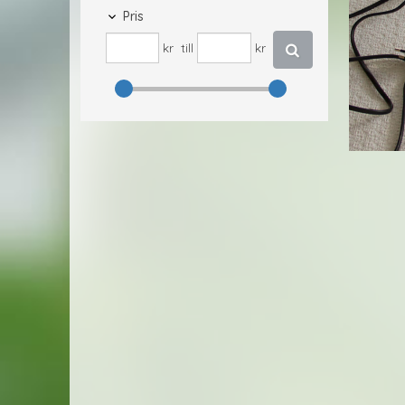
Pris
kr
till
kr