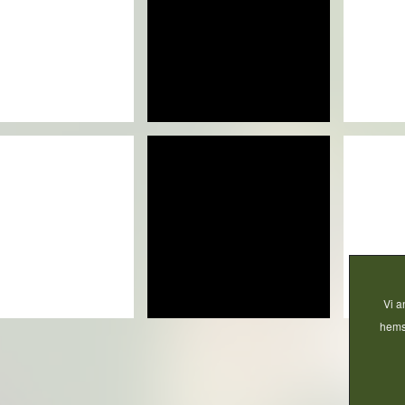
Vi a
hemsi