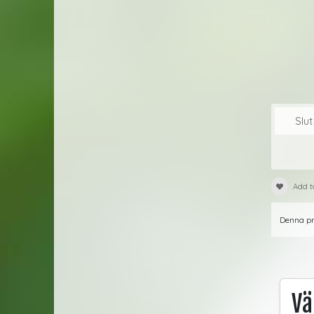
Slut
Add t
Denna pro
Vä