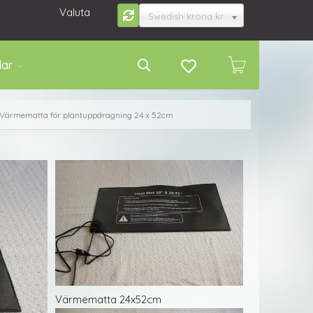
Valuta
Swedish krona kr
lar
Värmematta för plantuppdragning 24 x 52cm
Värmematta 24x52cm