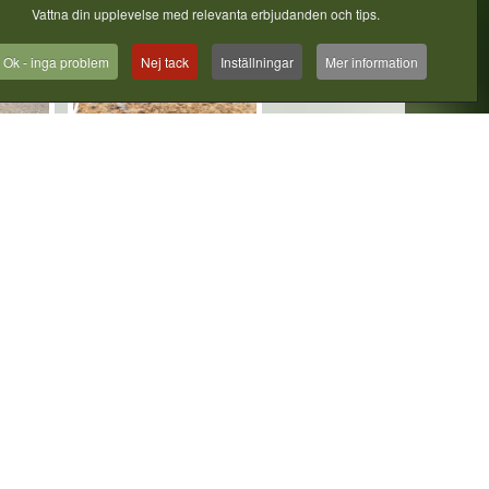
Vattna din upplevelse med relevanta erbjudanden och tips.
Ok - inga problem
Nej tack
Inställningar
Mer information
ckpot
Lock 8 Quickpot