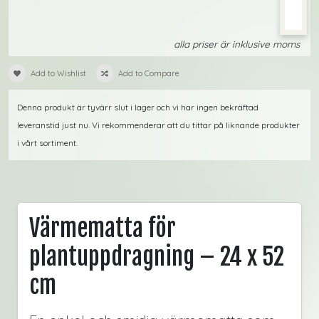
alla priser är inklusive moms
Add to Wishlist
Add to Compare
Denna produkt är tyvärr slut i lager och vi har ingen bekräftad
leveranstid just nu. Vi rekommenderar att du tittar på liknande produkter
i vårt sortiment.
Värmematta för
plantuppdragning – 24 x 52
cm