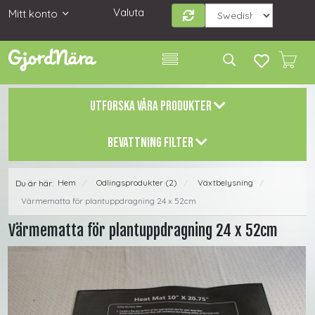
Valuta
Mitt konto
UTFORSKA VÅRA PRODUKTER
BEVATTNING FILTER
Hem
Odlingsprodukter (2)
Växtbelysning
Du är här:
/
/
/
Värmematta för plantuppdragning 24 x 52cm
Värmematta för plantuppdragning 24 x 52cm