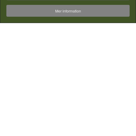
Mer information
Odlingstråg modell 50
Värmestyrd termostat
Botten till Quickpot
Lock 8 Quickpot