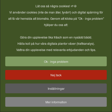
Låt oss så några cookies! 🌱🍪
Vi använder cookies (inte de man äter, tyvärr!) och digital spårning för
att få vår hemsida att blomstra. Genom att klicka på "Ok - inga problem"
E-post
hjälper du oss att:
Göra din upplevelse lika fräsch som en nysådd bädd.
Hålla koll på hur våra digitala plantor växer (trafikanalys).
© 2026 Vireta AB - GjordNära Tunnelväxthus. All Rights
Vattna din upplevelse med relevanta erbjudanden och tips.
Reserved.
Ok - inga problem
Nej tack
Inställningar
Mer information