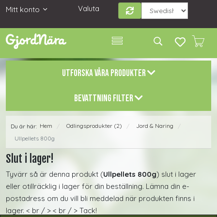
Valuta
Mitt konto
UTFORSKA VÅRA PRODUKTER
BEVATTNING FILTER
Hem
Odlingsprodukter (2)
Jord & Naring
Du är här:
/
/
/
Ullpellets 800g
Slut i lager!
Tyvärr så är denna produkt (
Ullpellets 800g
) slut i lager
eller otillräcklig i lager för din beställning. Lämna din e-
postadress om du vill bli meddelad när produkten finns i
lager. < br / > < br / > Tack!