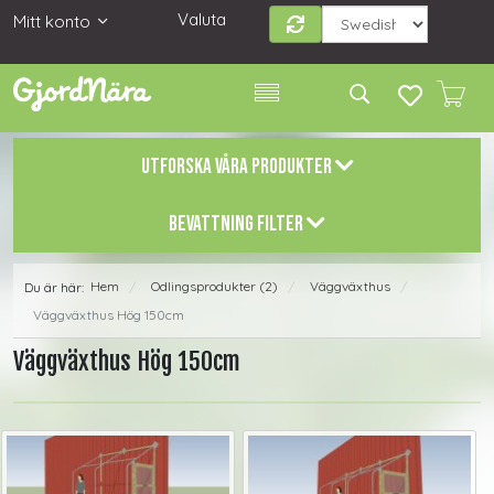
Valuta
Mitt konto
UTFORSKA VÅRA PRODUKTER
BEVATTNING FILTER
Hem
Odlingsprodukter (2)
Väggväxthus
Du är här:
/
/
/
Väggväxthus Hög 150cm
Väggväxthus Hög 150cm