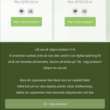
Pris
12195,00 kr
Pris
13795,00 kr
Mer information
Mer information
Låt oss så några cookies! 🌱🍪
Vi använder cookies (inte de man äter, tyvärr!) och digital spårning för
att få vår hemsida att blomstra. Genom att klicka på "Ok - inga problem"
hjälper du oss att:
Väggväxthus Hög 1,5m x 9m
Göra din upplevelse lika fräsch som en nysådd bädd.
Hålla koll på hur våra digitala plantor växer (trafikanalys).
Pris
15395,00 kr
Vattna din upplevelse med relevanta erbjudanden och tips.
Väggväxthus Hög 150cm
Ok - inga problem
Pris
8595,00 kr