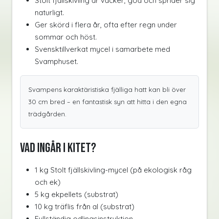
Stolt fjällskivling är vacker, god och sprider sig
naturligt.
Ger skörd i flera år, ofta efter regn under
sommar och höst.
Svensktillverkat mycel i samarbete med
Svamphuset.
Svampens karaktäristiska fjälliga hatt kan bli över
30 cm bred – en fantastisk syn att hitta i den egna
trädgården.
Vad ingår i kitet?
1 kg Stolt fjällskivling-mycel (på ekologisk råg
och ek)
5 kg ekpellets (substrat)
10 kg träflis från al (substrat)
Fullständig odlingsinstruktion