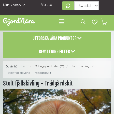
Valuta
Mitt konto
UTFORSKA VÅRA PRODUKTER
BEVATTNING FILTER
Hem
Odlingsprodukter (2)
Svampodling
Du är här:
/
/
/
Stolt fjällskivling - Trädgårdskit
Stolt fjällskivling - Trädgårdskit