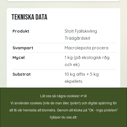
Tekniska data
Produkt
Stolt Fjällskivling
Trädgårdskit
Svampart
Macrolepiota procera
Mycel
1 kg (på ekologisk råg
och ek)
Substrat
10 kg alflis + 5 kg
ekpellets
Rekommenderad yta
1 m²
Låt oss så några cookies! 🌱🍪
Skördetid
Sommar till höst
Vi använder cookies (inte de man äter, tyvärr!) och digital spårning för
att få vår hemsida att blomstra. Genom att klicka på "Ok - inga problem"
Tillverkning
Sverige (Svamphuset)
hjälper du oss att:
Förvaring
Kylskåp 4–8 °C