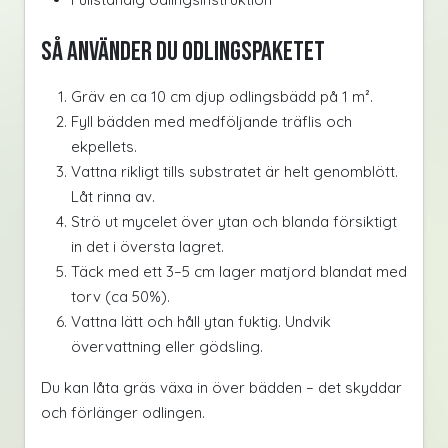
Så använder du odlingspaketet
Gräv en ca 10 cm djup odlingsbädd på 1 m².
Fyll bädden med medföljande träflis och
ekpellets.
Vattna rikligt tills substratet är helt genomblött.
Låt rinna av.
Strö ut mycelet över ytan och blanda försiktigt
in det i översta lagret.
Täck med ett 3–5 cm lager matjord blandat med
torv (ca 50%).
Vattna lätt och håll ytan fuktig. Undvik
övervattning eller gödsling.
Du kan låta gräs växa in över bädden – det skyddar
och förlänger odlingen.