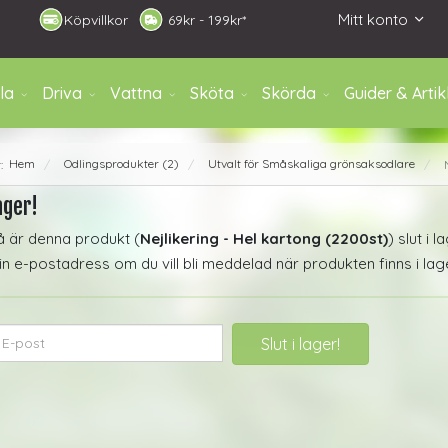
Mitt konto
Köpvillkor
6
9kr - 199kr*
la
Driva
Vattna
Sköta
Skörda
Guider & Artik
Hem
Odlingsprodukter (2)
Utvalt för Småskaliga grönsaksodlare
r:
/
/
/
ager!
å är denna produkt (
Nejlikering - Hel kartong (2200st)
) slut i l
 e-postadress om du vill bli meddelad när produkten finns i lager.