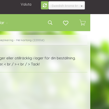
Valuta
Swedish krona kr
lar
Nejlikering - Hel kartong (2200st)
ager eller otillräcklig i lager för din beställning.
 < br / > < br / > Tack!