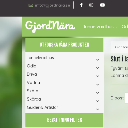
info@gjordnara.se
Tunnelväxthus
Od
UTFORSKA VÅRA PRODUKTER
Du är hä
Tunnelväxthus
Slut i l
Odla
Tyvärr s
Driva
Lämna din
Vattna
Sköta
E-post
Skörda
Guider & Artiklar
BEVATTNING FILTER